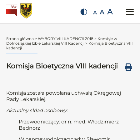
A
A
A
Strona główna
>
WYBORY VIII KADENCJI 2018
>
Komisje w
Dolnośląskiej Izbie Lekarskiej VIII Kadencji
>
Komisja Bioetyczna VIII
kadencji
Komisja Bioetyczna VIII kadencji
Komisja została powołana uchwałą Okręgowej
Rady Lekarskiej.
Aktualny skład osobowy:
Przewodniczący: dr n. med. Włodzimierz
Bednorz
Wiceprzewodniczący: adw. Sławomir