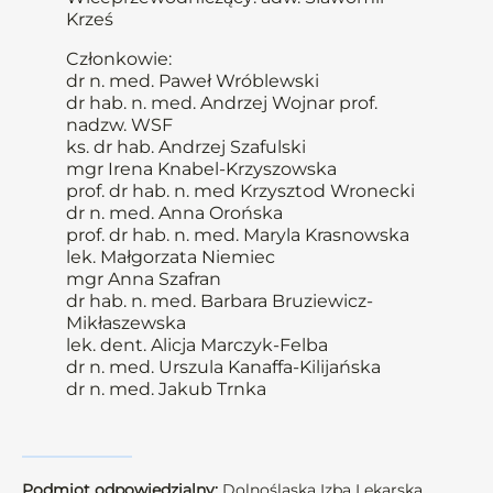
Krześ
Członkowie:
dr n. med. Paweł Wróblewski
dr hab. n. med. Andrzej Wojnar prof.
nadzw. WSF
ks. dr hab. Andrzej Szafulski
mgr Irena Knabel-Krzyszowska
prof. dr hab. n. med Krzysztod Wronecki
dr n. med. Anna Orońska
prof. dr hab. n. med. Maryla Krasnowska
lek. Małgorzata Niemiec
mgr Anna Szafran
dr hab. n. med. Barbara Bruziewicz-
Mikłaszewska
lek. dent. Alicja Marczyk-Felba
dr n. med. Urszula Kanaffa-Kilijańska
dr n. med. Jakub Trnka
Podmiot odpowiedzialny:
Dolnośląska Izba Lekarska