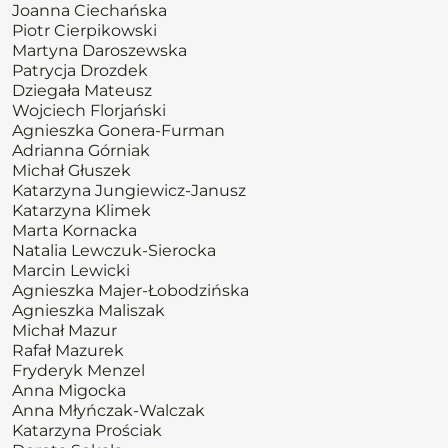
Joanna Ciechańska
Piotr Cierpikowski
Martyna Daroszewska
Patrycja Drozdek
Dziegała Mateusz
Wojciech Florjański
Agnieszka Gonera-Furman
Adrianna Górniak
Michał Głuszek
Katarzyna Jungiewicz-Janusz
Katarzyna Klimek
Marta Kornacka
Natalia Lewczuk-Sierocka
Marcin Lewicki
Agnieszka Majer-Łobodzińska
Agnieszka Maliszak
Michał Mazur
Rafał Mazurek
Fryderyk Menzel
Anna Migocka
Anna Młyńczak-Walczak
Katarzyna Prościak