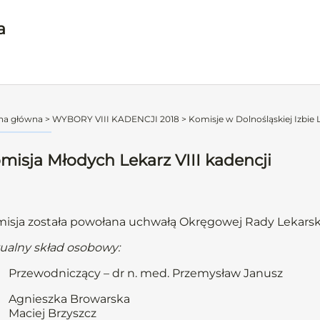
a
na główna
>
WYBORY VIII KADENCJI 2018
>
Komisje w Dolnośląskiej Izbie L
misja Młodych Lekarz VIII kadencji
isja została powołana uchwałą Okręgowej Rady Lekarski
ualny skład osobowy:
Przewodniczący – dr n. med. Przemysław Janusz
Agnieszka Browarska
Maciej Brzyszcz