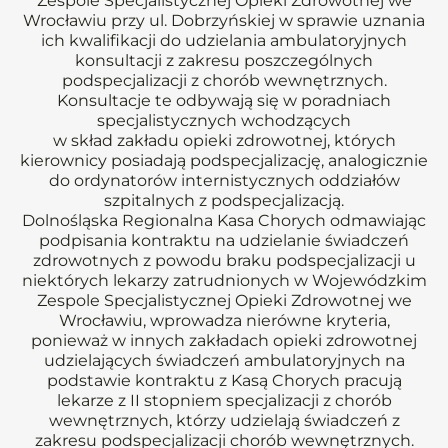
Zespole Specjalistycznej Opieki Zdrowotnej we
Wrocławiu przy ul. Dobrzyńskiej w sprawie uznania
ich kwalifikacji do udzielania ambulatoryjnych
konsultacji z zakresu poszczególnych
podspecjalizacji z chorób wewnętrznych.
Konsultacje te odbywają się w poradniach
specjalistycznych wchodzących
w skład zakładu opieki zdrowotnej, których
kierownicy posiadają podspecjalizację, analogicznie
do ordynatorów internistycznych oddziałów
szpitalnych z podspecjalizacją.
Dolnośląska Regionalna Kasa Chorych odmawiając
podpisania kontraktu na udzielanie świadczeń
zdrowotnych z powodu braku podspecjalizacji u
niektórych lekarzy zatrudnionych w Wojewódzkim
Zespole Specjalistycznej Opieki Zdrowotnej we
Wrocławiu, wprowadza nierówne kryteria,
ponieważ w innych zakładach opieki zdrowotnej
udzielających świadczeń ambulatoryjnych na
podstawie kontraktu z Kasą Chorych pracują
lekarze z II stopniem specjalizacji z chorób
wewnętrznych, którzy udzielają świadczeń z
zakresu podspecjalizacji chorób wewnętrznych.