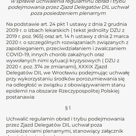
w sprawie uchwalenia regulaminu obrad i trybu
podejmowania przez Zjazd Delegatów DIL uchwał
poza posiedzeniem plenarnym
Na podstawie art. 24 pkt 1 ustawy z dnia 2 grudnia
2009 r. o izbach lekarskich ( tekst jednolity DZU z
2019 r. poz. 965) oraz art. 14 h ustawy z dnia 2 marca
2020 r. o szczególnych rozwiązaniach związanych z
zapobieganiem, przeciwdziałaniem i zwalczaniem
COVID-19, innych chorób zakaźnych oraz
wywołanych nimi sytuacji kryzysowych ( DZU z
2020 r. poz. 374 ze zmianami), XXXIX Zjazd
Delegatów DIL we Wrocławiu podejmując uchwałę
przy wykorzystaniu środków porozumiewania się
na odległość w związku z obowiązywaniem stanu
epidemii na obszarze Rzeczypospolitej Polskiej
postanawia:
§ 1
Uchwalić regulamin obrad i trybu podejmowania
przez Zjazd Delegatów DIL uchwał poza
posiedzeniami plenarnymi, stanowiący załącznik