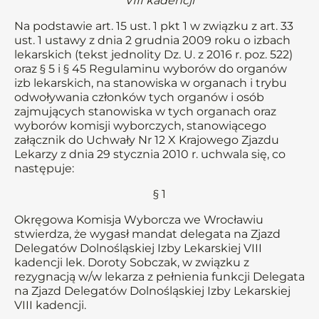
VIII kadencji
Na podstawie art. 15 ust. 1 pkt 1 w związku z art. 33
ust. 1 ustawy z dnia 2 grudnia 2009 roku o izbach
lekarskich (tekst jednolity Dz. U. z 2016 r. poz. 522)
oraz § 5 i § 45 Regulaminu wyborów do organów
izb lekarskich, na stanowiska w organach i trybu
odwoływania członków tych organów i osób
zajmujących stanowiska w tych organach oraz
wyborów komisji wyborczych, stanowiącego
załącznik do Uchwały Nr 12 X Krajowego Zjazdu
Lekarzy z dnia 29 stycznia 2010 r. uchwala się, co
następuje:
§ 1
Okręgowa Komisja Wyborcza we Wrocławiu
stwierdza, że wygasł mandat delegata na Zjazd
Delegatów Dolnośląskiej Izby Lekarskiej VIII
kadencji lek. Doroty Sobczak, w związku z
rezygnacją w/w lekarza z pełnienia funkcji Delegata
na Zjazd Delegatów Dolnośląskiej Izby Lekarskiej
VIII kadencji.