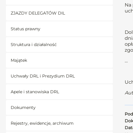
Na 
uch
ZJAZDY DELEGATÓW DIL
Status prawny
Dol
dni
opł
Struktura i działalność
zgo
Majątek
…
Uchwały DRL i Prezydium DRL
Uch
Apele i stanowiska DRL
Aut
Dokumenty
Pod
Dok
Rejestry, ewidencje, archiwum
Data