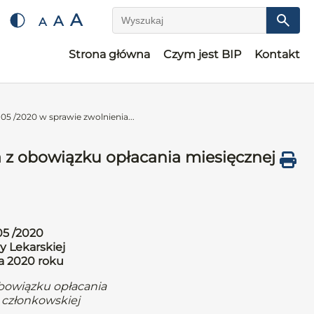
A
A
A
Wyszukaj
Strona główna
Czym jest BIP
Kontakt
05 /2020 w sprawie zwolnienia...
 z obowiązku opłacania miesięcznej
05 /2020
y Lekarskiej
da 2020 roku
obowiązku opłacania
 członkowskiej