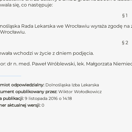
wala się, co następuje:
§ 1
nośląska Rada Lekarska we Wrocławiu wyraża zgodę na z
Wrocławiu.
§ 2
wała wchodzi w życie z dniem podjęcia.
or: dr n. med. Paweł Wróblewski, lek. Małgorzata Niemie
miot odpowiedzialny:
Dolnośląska Izba Lekarska
ument opublikowany przez:
Wiktor Wołodkowicz
 publikacji:
9 listopada 2016 o 14:18
er aktualnej wersji:
0