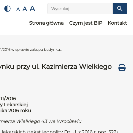
A
A
A
Wyszukaj
Strona główna
Czym jest BIP
Kontakt
1/2016 w sprawie zakupu budynku...
nku przy ul. Kazimierza Wielkiego
11/2016
y Lekarskiej
nika 2016 roku
imierza Wielkiego 43 we Wrocławiu
ekarskich (tekst jednolity Dz. U. z 2016 r. poz. 522)