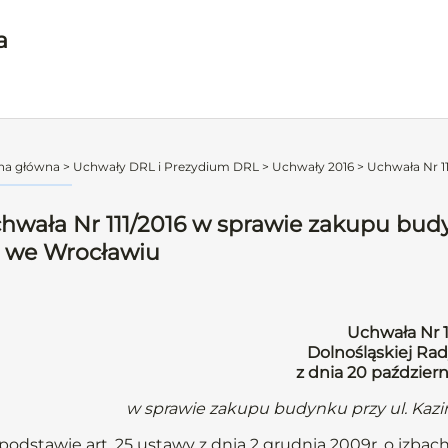
a
na główna
>
Uchwały DRL i Prezydium DRL
>
Uchwały 2016
>
Uchwała Nr 11
hwała Nr 111/2016 w sprawie zakupu budy
 we Wrocławiu
Uchwała Nr 1
Dolnośląskiej Rad
z dnia 20 paździer
w sprawie zakupu budynku przy ul. Kaz
podstawie art. 25 ustawy z dnia 2 grudnia 2009r. o izbach l