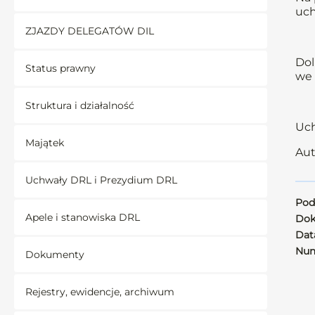
uch
ZJAZDY DELEGATÓW DIL
Dol
Status prawny
we 
Struktura i działalność
Uch
Majątek
Aut
Uchwały DRL i Prezydium DRL
Pod
Apele i stanowiska DRL
Dok
Data
Num
Dokumenty
Rejestry, ewidencje, archiwum