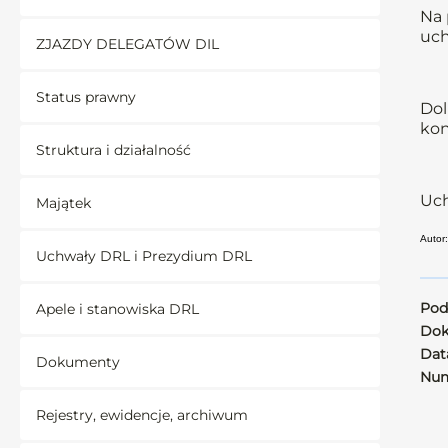
Na 
uch
ZJAZDY DELEGATÓW DIL
Status prawny
Dol
kon
Struktura i działalność
Uch
Majątek
Autor:
Uchwały DRL i Prezydium DRL
Pod
Apele i stanowiska DRL
Dok
Data
Dokumenty
Num
Rejestry, ewidencje, archiwum