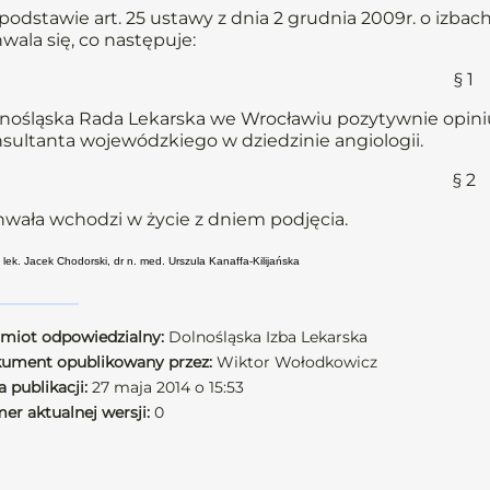
podstawie art. 25 ustawy z dnia 2 grudnia 2009r. o izbach
wala się, co następuje:
§ 1
nośląska Rada Lekarska we Wrocławiu pozytywnie opiniu
sultanta wojewódzkiego w dziedzinie angiologii.
§ 2
wała wchodzi w życie z dniem podjęcia.
 lek. Jacek Chodorski, dr n. med. Urszula Kanaffa-Kilijańska
miot odpowiedzialny:
Dolnośląska Izba Lekarska
ument opublikowany przez:
Wiktor Wołodkowicz
 publikacji:
27 maja 2014 o 15:53
er aktualnej wersji:
0