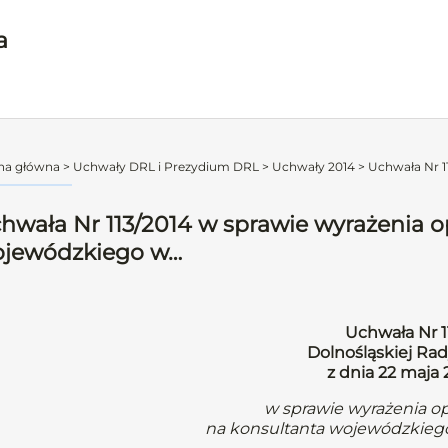
a
na główna
>
Uchwały DRL i Prezydium DRL
>
Uchwały 2014
>
Uchwała Nr 11
hwała Nr 113/2014 w sprawie wyrażenia o
jewódzkiego w…
Uchwała Nr 1
Dolnośląskiej Rad
z dnia 22 maja
w sprawie wyrażenia op
na konsultanta wojewódzkiego