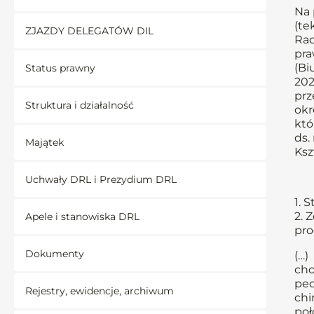
Na 
(te
ZJAZDY DELEGATÓW DIL
Rad
pra
(Bi
Status prawny
202
prz
Struktura i działalność
okr
któ
ds.
Majątek
Ksz
Uchwały DRL i Prezydium DRL
1. 
2. 
Apele i stanowiska DRL
pr
Dokumenty
(…)
cho
ped
Rejestry, ewidencje, archiwum
chi
poł