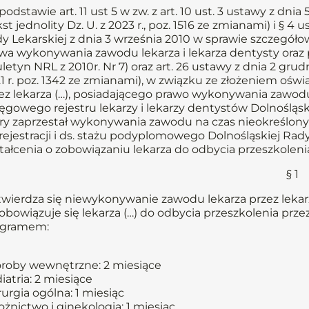
podstawie art. 11 ust 5 w zw. z art. 10 ust. 3 ustawy z dni
kst jednolity Dz. U. z 2023 r., poz. 1516 ze zmianami) i § 4 u
y Lekarskiej z dnia 3 września 2010 w sprawie szczegó
wa wykonywania zawodu lekarza i lekarza dentysty oraz p
uletyn NRL z 2010r. Nr 7) oraz art. 26 ustawy z dnia 2 grudn
1 r. poz. 1342 ze zmianami), w związku ze złożeniem oś
ez lekarza (…), posiadającego prawo wykonywania zawod
ęgowego rejestru lekarzy i lekarzy dentystów Dolnośląs
ry zaprzestał wykonywania zawodu na czas nieokreślony 
 rejestracji i ds. stażu podyplomowego Dolnośląskiej Rad
tałcenia o zobowiązaniu lekarza do odbycia przeszkolenia
§ 1
Stwierdza się niewykonywanie zawodu lekarza przez lekarza 
Zobowiązuje się lekarza (…) do odbycia przeszkolenia pr
ogramem:
roby wewnętrzne: 2 miesiące
iatria: 2 miesiące
rurgia ogólna: 1 miesiąc
ożnictwo i ginekologia: 1 miesiąc