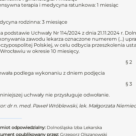
ensywna terapia i medycyna ratunkowa: 1 miesiąc
ycyna rodzinna: 3 miesiące
Na podstawie Uchwały Nr 114/2024 z dnia 21.11.2024 r. Do
onywania zawodu lekarza oznaczone numerem (…) upraw
czypospolitej Polskiej, w celu odbycia przeszkolenia us
Wrocławiu w okresie 10 miesięcy.
§ 2
wała podlega wykonaniu z dniem podjęcia
§ 3
niniejszej uchwały nie przysługuje odwołanie.
or: dr n. med. Paweł Wróblewski, lek. Małgorzata Niemie
miot odpowiedzialny:
Dolnośląska Izba Lekarska
ument opublikowany przez:
Grzegorz Olszanowski