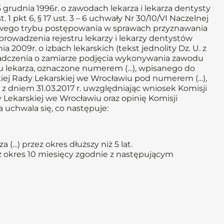
a 5 grudnia 1996r. o zawodach lekarza i lekarza dentysty
st. 1 pkt 6, § 17 ust. 3 – 6 uchwały Nr 30/10/VI Naczelnej
łowego trybu postępowania w sprawach przyznawania
rowadzenia rejestru lekarzy i lekarzy dentystów
ia 2009r. o izbach lekarskich (tekst jednolity Dz. U. z
wiadczenia o zamiarze podjęcia wykonywania zawodu
u lekarza, oznaczone numerem (…), wpisanego do
kiej Rady Lekarskiej we Wrocławiu pod numerem (…),
z dniem 31.03.2017 r. uwzględniając wniosek Komisji
y Lekarskiej we Wrocławiu oraz opinię Komisji
 uchwala się, co następuje:
(…) przez okres dłuższy niż 5 lat.
zez okres 10 miesięcy zgodnie z następującym