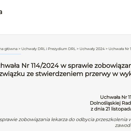
a
na główna
>
Uchwały DRL i Prezydium DRL
>
Uchwały 2024
>
Uchwała Nr 1
hwała Nr 114/2024 w sprawie zobowiązani
związku ze stwierdzeniem przerwy w w
Uchwała Nr 1
Dolnośląskiej Rad
z dnia 21 listopa
sprawie zobowiązania lekarza do odbycia przeszkoleni
zawod