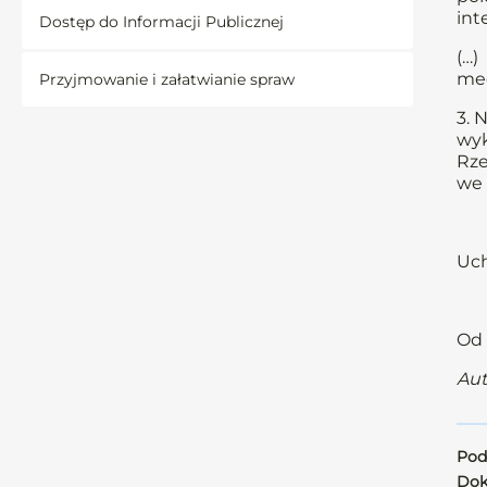
int
Dostęp do Informacji Publicznej
(…)
med
Przyjmowanie i załatwianie spraw
3. 
wyk
Rze
we 
Uch
Od 
Aut
Pod
Dok