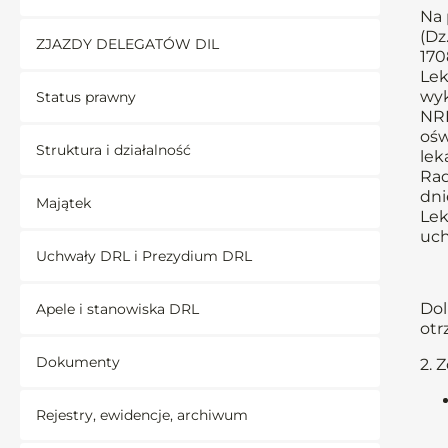
Na 
(Dz
ZJAZDY DELEGATÓW DIL
170
Lek
wyk
Status prawny
NRL
ośw
Struktura i działalność
lek
Rad
dni
Majątek
Lek
uch
Uchwały DRL i Prezydium DRL
Dol
Apele i stanowiska DRL
otr
Dokumenty
2. 
Rejestry, ewidencje, archiwum