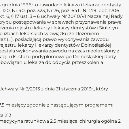
a 5 grudnia 1996r. o zawodach lekarza i lekarza dentysty
. 120, Nr 40, poz. 323, Nr 76, poz. 641 i Nr 219, poz. 1706
1 pkt. 6, § 17 ust. 3 – 6 uchwały Nr 30/10/VI Naczelnej Rady
o trybu postępowania w sprawach przyznawania prawa
enia rejestru lekarzy i lekarzy dentystów (Biuletyn
r. o izbach lekarskich w związku ze złożeniem
ez (…), posiadającą prawo wykonywania zawodu
jestru lekarzy i lekarzy dentystów Dolnośląskiej
zestała wykonywania zawodu na czas nieokreślony z
racji i ds. stażu podyplomowego Dolnośląskiej Rady
zobowiązaniu lekarza do odbycia przeszkolenia
hwały Nr 3/2013 z dnia 31 stycznia 2013r., który
s 7,5 miesięcy zgodnie z następującym programem:
a 213
medycyna ratunkowa 2,5 miesiąca, chirurgia ogólna 2