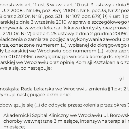
podstawie art. 11 ust 5 w zw. z art. 10 ust. 3 ustawy z dni
. U. z 2008r. Nr 136, poz. 857, 2009 r. Nr 6, poz.33, Nr 22 poz
8 oraz z 2010r. Nr 81, poz. 531 i Nr 107, poz. 679) i § 4 ust. 
arskiej z dnia 3 września 2010 w sprawie szczegółoweg
onywania zawodu lekarza i lekarza dentysty oraz prowadz
 z 2010r. Nr 7) oraz art. 25 ustawy z dnia 2 grudnia 2009
iadczenia o zamiarze podjęcia wykonywania zawodu prz
arza, oznaczone numerem (…), wpisanej do okręgowego re
y Lekarskiej we Wrocławiu pod numerem (…), która zapr
em 01.02.1996r. uwzględniając wniosek komisji ds. rejest
arskiej we Wrocławiu oraz opinię Komisji Kształcenia o 
wala się, co następuje:
§ 1
nośląska Rada Lekarska we Wrocławiu zmienia § 1 pkt 2 Uc
zymuje następujące brzmienie:
Zobowiązuje się (…) do odbycia przeszkolenia przez okre
Akademicki Szpital Kliniczny we Wrocławiu ul. Borowsk
choroby wewnętrzne 3 miesiące, intensywna terapia i 
miesiące;