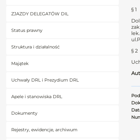
§ 1
ZJAZDY DELEGATÓW DIL
Dol
zak
Status prawny
lek
ul.
Struktura i działalność
§ 2
Uch
Majątek
Aut
Uchwały DRL i Prezydium DRL
Pod
Apele i stanowiska DRL
Dok
Data
Dokumenty
Num
Rejestry, ewidencje, archiwum