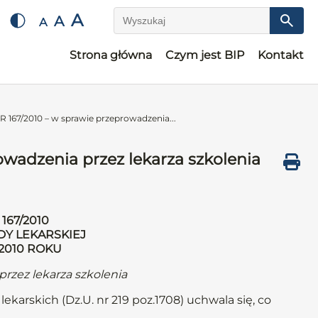
A
A
A
Wyszukaj
Strona główna
Czym jest BIP
Kontakt
67/2010 – w sprawie przeprowadzenia...
adzenia przez lekarza szkolenia
167/2010
DY LEKARSKIEJ
 2010 ROKU
rzez lekarza szkolenia
ekarskich (Dz.U. nr 219 poz.1708) uchwala się, co