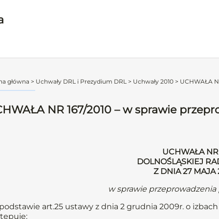
a
na główna
>
Uchwały DRL i Prezydium DRL
>
Uchwały 2010
>
UCHWAŁA NR 1
HWAŁA NR 167/2010 – w sprawie przeprow
UCHWAŁA NR 
DOLNOŚLĄSKIEJ RA
Z DNIA 27 MAJA
w sprawie przeprowadzenia p
podstawie art.25 ustawy z dnia 2 grudnia 2009r. o izbach l
tępuje: