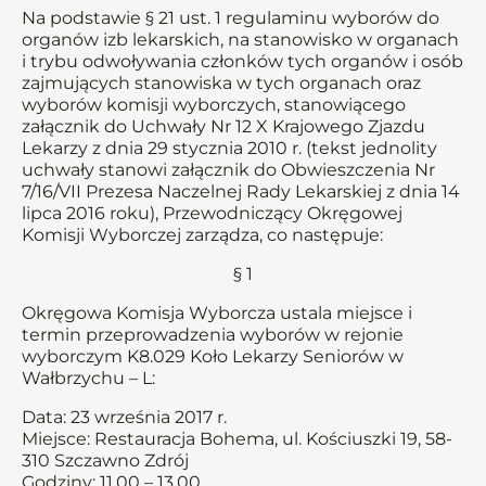
Na podstawie § 21 ust. 1 regulaminu wyborów do
organów izb lekarskich, na stanowisko w organach
i trybu odwoływania członków tych organów i osób
zajmujących stanowiska w tych organach oraz
wyborów komisji wyborczych, stanowiącego
załącznik do Uchwały Nr 12 X Krajowego Zjazdu
Lekarzy z dnia 29 stycznia 2010 r. (tekst jednolity
uchwały stanowi załącznik do Obwieszczenia Nr
7/16/VII Prezesa Naczelnej Rady Lekarskiej z dnia 14
lipca 2016 roku), Przewodniczący Okręgowej
Komisji Wyborczej zarządza, co następuje:
§ 1
Okręgowa Komisja Wyborcza ustala miejsce i
termin przeprowadzenia wyborów w rejonie
wyborczym K8.029 Koło Lekarzy Seniorów w
Wałbrzychu – L:
Data: 23 września 2017 r.
Miejsce: Restauracja Bohema, ul. Kościuszki 19, 58-
310 Szczawno Zdrój
Godziny: 11.00 – 13.00