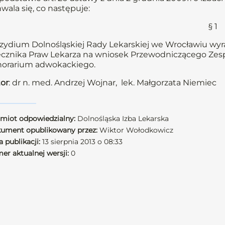
wala się, co następuje:
§ 1
zydium Dolnośląskiej Rady Lekarskiej we Wrocławiu wyra
cznika Praw Lekarza na wniosek Przewodniczącego Zes
orarium adwokackiego.
or
: dr n. med. Andrzej Wojnar, lek. Małgorzata Niemiec
miot odpowiedzialny:
Dolnośląska Izba Lekarska
ument opublikowany przez:
Wiktor Wołodkowicz
 publikacji:
13 sierpnia 2013 o 08:33
er aktualnej wersji:
0