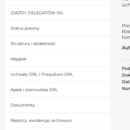
uch
ZJAZDY DELEGATÓW DIL
Pre
Status prawny
Rze
hon
Struktura i działalność
Aut
Majątek
Pod
Uchwały DRL i Prezydium DRL
Dok
Data
Num
Apele i stanowiska DRL
Dokumenty
Rejestry, ewidencje, archiwum