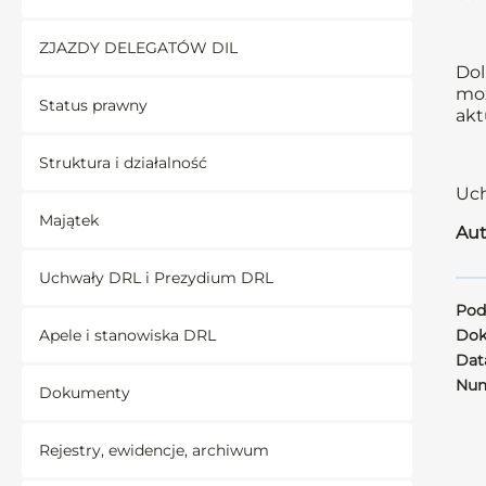
ZJAZDY DELEGATÓW DIL
Dol
moż
Status prawny
akt
Struktura i działalność
Uch
Majątek
Aut
Uchwały DRL i Prezydium DRL
Pod
Apele i stanowiska DRL
Dok
Data
Num
Dokumenty
Rejestry, ewidencje, archiwum