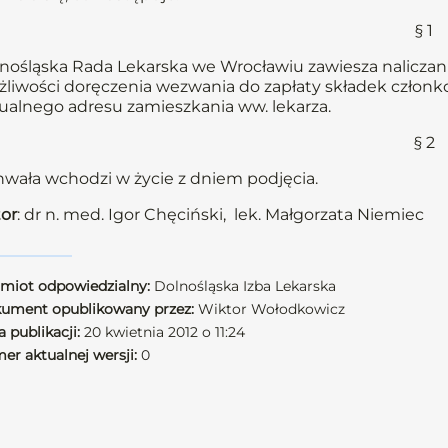
§ 1
nośląska Rada Lekarska we Wrocławiu zawiesza naliczani
liwości doręczenia wezwania do zapłaty składek członkow
ualnego adresu zamieszkania ww. lekarza.
§ 2
wała wchodzi w życie z dniem podjęcia.
or
: dr n. med. Igor Chęciński, lek. Małgorzata Niemiec
miot odpowiedzialny:
Dolnośląska Izba Lekarska
ument opublikowany przez:
Wiktor Wołodkowicz
 publikacji:
20 kwietnia 2012 o 11:24
er aktualnej wersji:
0