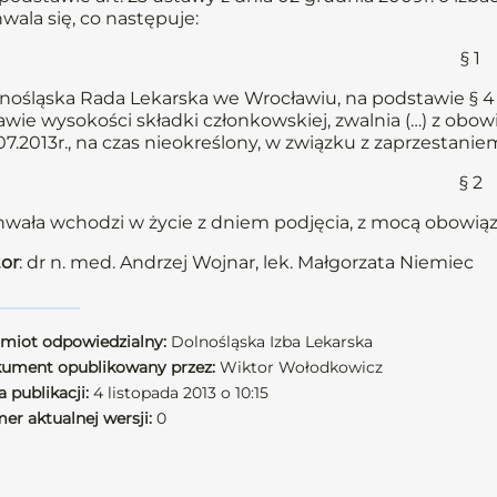
wala się, co następuje:
§ 1
nośląska Rada Lekarska we Wrocławiu, na podstawie § 4 
awie wysokości składki członkowskiej, zwalnia (…) z obow
07.2013r., na czas nieokreślony, w związku z zaprzestan
§ 2
wała wchodzi w życie z dniem podjęcia, z mocą obowiązu
or
: dr n. med. Andrzej Wojnar, lek. Małgorzata Niemiec
miot odpowiedzialny:
Dolnośląska Izba Lekarska
ument opublikowany przez:
Wiktor Wołodkowicz
 publikacji:
4 listopada 2013 o 10:15
er aktualnej wersji:
0