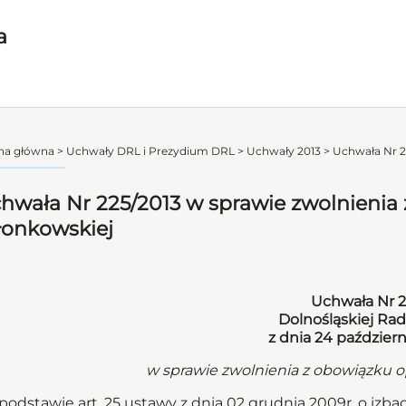
a
na główna
>
Uchwały DRL i Prezydium DRL
>
Uchwały 2013
>
Uchwała Nr 22
hwała Nr 225/2013 w sprawie zwolnienia 
łonkowskiej
Uchwała Nr 2
Dolnośląskiej Rad
z dnia 24 październ
w sprawie zwolnienia z obowiązku o
podstawie art. 25 ustawy z dnia 02 grudnia 2009r. o izbac