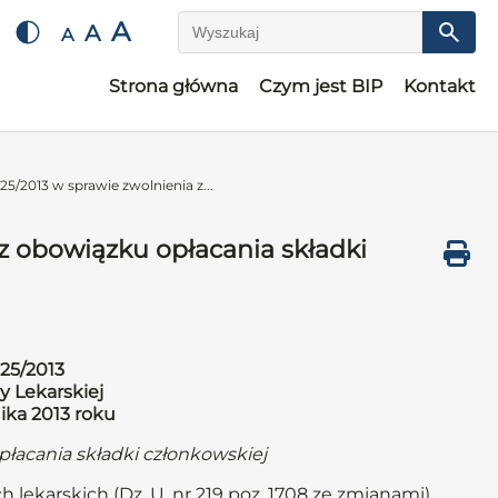
A
A
A
Wyszukaj
Strona główna
Czym jest BIP
Kontakt
5/2013 w sprawie zwolnienia z...
z obowiązku opłacania składki
25/2013
y Lekarskiej
ika 2013 roku
płacania składki członkowskiej
h lekarskich (Dz. U. nr 219 poz. 1708 ze zmianami)