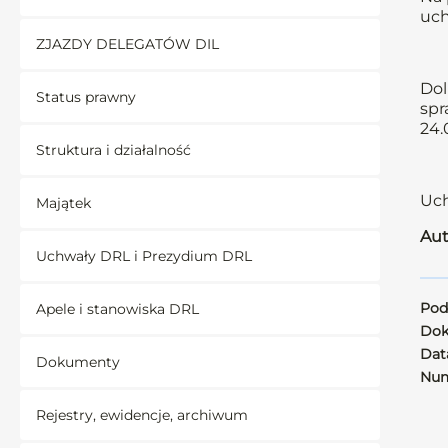
uch
ZJAZDY DELEGATÓW DIL
Dol
Status prawny
spr
24.
Struktura i działalność
Uch
Majątek
Aut
Uchwały DRL i Prezydium DRL
Pod
Apele i stanowiska DRL
Dok
Data
Dokumenty
Num
Rejestry, ewidencje, archiwum