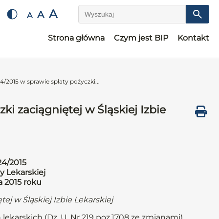
A
A
A
Wyszukaj
Strona główna
Czym jest BIP
Kontakt
/2015 w sprawie spłaty pożyczki...
i zaciągniętej w Śląskiej Izbie
24/2015
y Lekarskiej
a 2015 roku
ej w Śląskiej Izbie Lekarskiej
 lekarskich (Dz. U. Nr 219 poz.1708 ze zmianami)