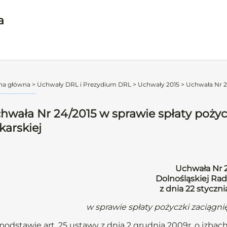
a
na główna
>
Uchwały DRL i Prezydium DRL
>
Uchwały 2015
>
Uchwała Nr 24
hwała Nr 24/2015 w sprawie spłaty pożyczk
karskiej
Uchwała Nr 
Dolnośląskiej Rad
z dnia 22 styczni
w sprawie spłaty pożyczki zaciągnięt
podstawie art. 25 ustawy z dnia 2 grudnia 2009r. o izbach