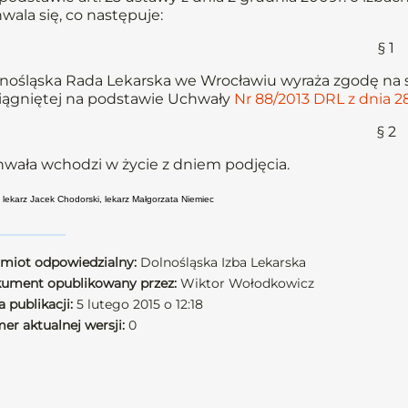
wala się, co następuje:
§ 1
nośląska Rada Lekarska we Wrocławiu wyraża zgodę na spł
iągniętej na podstawie Uchwały
Nr 88/2013 DRL z dnia 28
§ 2
wała wchodzi w życie z dniem podjęcia.
: lekarz Jacek Chodorski, lekarz Małgorzata Niemiec
miot odpowiedzialny:
Dolnośląska Izba Lekarska
ument opublikowany przez:
Wiktor Wołodkowicz
 publikacji:
5 lutego 2015 o 12:18
er aktualnej wersji:
0