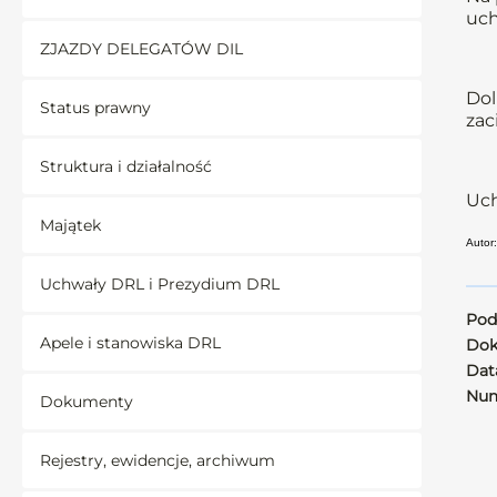
uch
ZJAZDY DELEGATÓW DIL
Dol
Status prawny
zac
Struktura i działalność
Uch
Majątek
Autor
Uchwały DRL i Prezydium DRL
Pod
Apele i stanowiska DRL
Dok
Data
Num
Dokumenty
Rejestry, ewidencje, archiwum