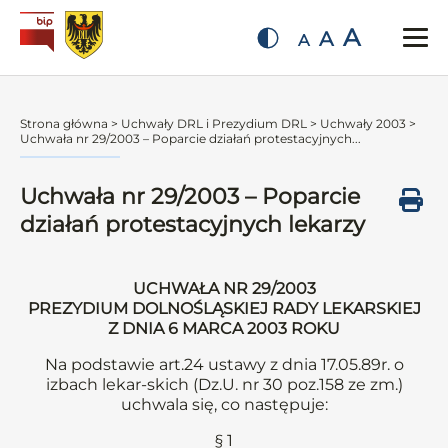
A
A
A
Strona główna
>
Uchwały DRL i Prezydium DRL
>
Uchwały 2003
>
Uchwała nr 29/2003 – Poparcie działań protestacyjnych...
Uchwała nr 29/2003 – Poparcie
działań protestacyjnych lekarzy
UCHWAŁA NR 29/2003
PREZYDIUM DOLNOŚLĄSKIEJ RADY LEKARSKIEJ
Z DNIA 6 MARCA 2003 ROKU
Na podstawie art.24 ustawy z dnia 17.05.89r. o
izbach lekar-skich (Dz.U. nr 30 poz.158 ze zm.)
uchwala się, co następuje:
§ 1