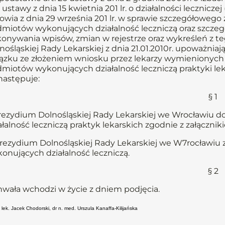
 ustawy z dnia 15 kwietnia 201 lr. o działalności leczniczej 
owia z dnia 29 września 201 lr. w sprawie szczegółoweg
miotów wykonujących działalność leczniczą oraz szcz
onywania wpisów, zmian w rejestrze oraz wykreśleń z te
nośląskiej Rady Lekarskiej z dnia 21.01.2010r. upoważn
ązku ze złożeniem wniosku przez lekarzy wymienionych 
miotów wykonujących działalność leczniczą praktyki leka
następuje:
§ 1
Prezydium Dolnośląskiej Rady Lekarskiej we Wrocławiu
ałalność leczniczą praktyk lekarskich zgodnie z załączni
Prezydium Dolnośląskiej Rady Lekarskiej we W7rocławiu 
onujących działalność leczniczą.
§ 2
wała wchodzi w życie z dniem podjęcia.
 lek. Jacek Chodorski, dr n. med. Urszula Kanaffa-Kilijańska