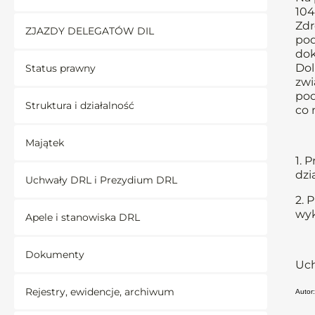
104
Zdr
ZJAZDY DELEGATÓW DIL
pod
dok
Dol
Status prawny
zwi
pod
Struktura i działalność
co 
Majątek
1. 
dzi
Uchwały DRL i Prezydium DRL
2. 
wyk
Apele i stanowiska DRL
Dokumenty
Uch
Rejestry, ewidencje, archiwum
Autor: