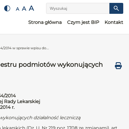
A
A
A
Wyszukaj
Strona główna
Czym jest BIP
Kontakt
4/2014 w sprawie wpisu do...
ejestru podmiotów wykonujących
34/2014
j Rady Lekarskiej
2014 r.
wykonujących działalność leczniczą
lekarskich (Dz. U. Nr 219 poz. 1708 ze zmianami), art.