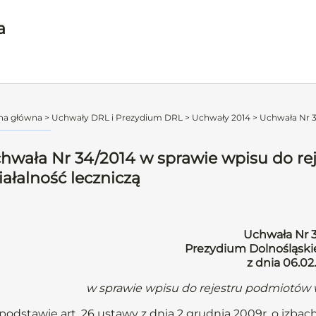
a
na główna
>
Uchwały DRL i Prezydium DRL
>
Uchwały 2014
>
Uchwała Nr 3
hwała Nr 34/2014 w sprawie wpisu do r
iałalność leczniczą
Uchwała Nr 
Prezydium Dolnośląskie
z dnia 06.02.
w sprawie wpisu do rejestru podmiotów 
podstawie art. 26 ustawy z dnia 2 grudnia 2009r. o izbach 