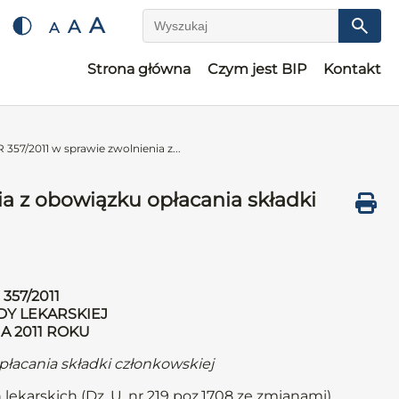
A
A
A
Wyszukaj
Strona główna
Czym jest BIP
Kontakt
7/2011 w sprawie zwolnienia z...
 z obowiązku opłacania składki
57/2011
DY LEKARSKIEJ
A 2011 ROKU
płacania składki członkowskiej
 lekarskich (Dz. U. nr 219 poz.1708 ze zmianami)