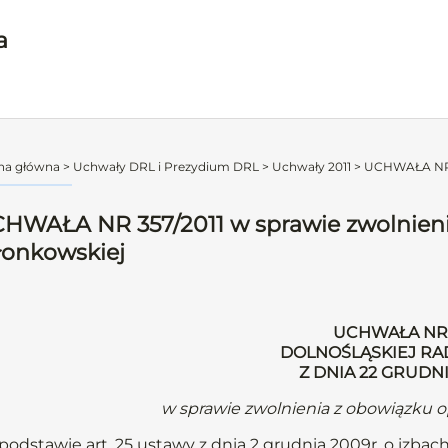
a
na główna
>
Uchwały DRL i Prezydium DRL
>
Uchwały 2011
>
UCHWAŁA NR 35
HWAŁA NR 357/2011 w sprawie zwolnienia
łonkowskiej
UCHWAŁA NR 3
DOLNOŚLĄSKIEJ RA
Z DNIA 22 GRUDNI
w sprawie zwolnienia z obowiązku o
podstawie art. 25 ustawy z dnia 2 grudnia 2009r. o izbach