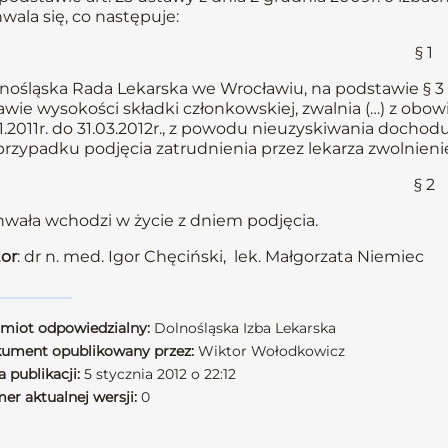
wala się, co następuje:
§ 1
nośląska Rada Lekarska we Wrocławiu, na podstawie § 3 u
awie wysokości składki członkowskiej, zwalnia (…) z obow
11.2011r. do 31.03.2012r., z powodu nieuzyskiwania dochodu
rzypadku podjęcia zatrudnienia przez lekarza zwolnienie
§ 2
wała wchodzi w życie z dniem podjęcia.
or
: dr n. med. Igor Chęciński, lek. Małgorzata Niemiec
miot odpowiedzialny:
Dolnośląska Izba Lekarska
ument opublikowany przez:
Wiktor Wołodkowicz
 publikacji:
5 stycznia 2012 o 22:12
er aktualnej wersji:
0