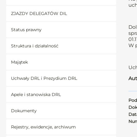
uch
ZJAZDY DELEGATÓW DIL
Dol
Status prawny
spr
01.
W p
Struktura i działalność
Majątek
Uch
Uchwały DRL i Prezydium DRL
Aut
Apele i stanowiska DRL
Pod
Dok
Dokumenty
Data
Num
Rejestry, ewidencje, archiwum