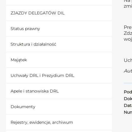
Na 
zmi
ZJAZDY DELEGATÓW DIL
Pre
Status prawny
Zdz
woj
Struktura i działalność
Majątek
Uch
Aut
Uchwały DRL i Prezydium DRL
Apele i stanowiska DRL
Pod
Dok
Data
Dokumenty
Num
Rejestry, ewidencje, archiwum