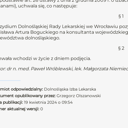
podstawie art. 26 ustawy z dnia 2 grudnia 2009 r. o izbach 
anami), uchwala się, co następuje:
§ 1
zydium Dolnośląskiej Rady Lekarskiej we Wrocławiu poz
isława Artura Boguckiego na konsultanta wojewódzkiego
ewództwa dolnośląskiego.
§ 2
wała wchodzi w życie z dniem podjęcia.
or: dr n. med. Paweł Wróblewski, lek. Małgorzata Niemie
miot odpowiedzialny:
Dolnośląska Izba Lekarska
ument opublikowany przez:
Grzegorz Olszanowski
 publikacji:
19 kwietnia 2024 o 09:54
er aktualnej wersji:
0