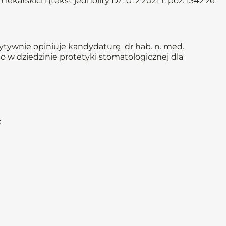
lekarskich (tekst jednolity Dz. U. z 2021 r. poz. 1342 ze
ytywnie opiniuje kandydaturę dr hab. n. med.
 w dziedzinie protetyki stomatologicznej dla
c