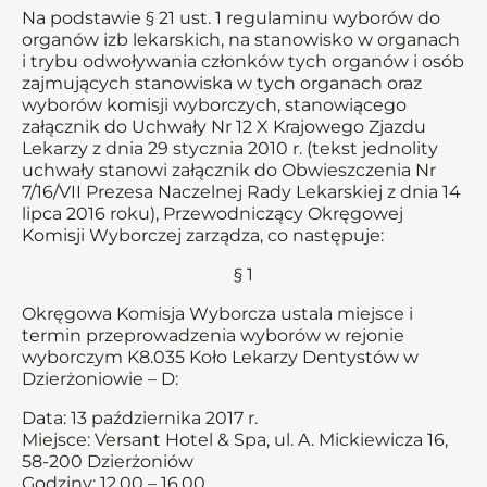
Na podstawie § 21 ust. 1 regulaminu wyborów do
organów izb lekarskich, na stanowisko w organach
i trybu odwoływania członków tych organów i osób
zajmujących stanowiska w tych organach oraz
wyborów komisji wyborczych, stanowiącego
załącznik do Uchwały Nr 12 X Krajowego Zjazdu
Lekarzy z dnia 29 stycznia 2010 r. (tekst jednolity
uchwały stanowi załącznik do Obwieszczenia Nr
7/16/VII Prezesa Naczelnej Rady Lekarskiej z dnia 14
lipca 2016 roku), Przewodniczący Okręgowej
Komisji Wyborczej zarządza, co następuje:
§ 1
Okręgowa Komisja Wyborcza ustala miejsce i
termin przeprowadzenia wyborów w rejonie
wyborczym K8.035 Koło Lekarzy Dentystów w
Dzierżoniowie – D:
Data: 13 października 2017 r.
Miejsce: Versant Hotel & Spa, ul. A. Mickiewicza 16,
58-200 Dzierżoniów
Godziny: 12.00 – 16.00