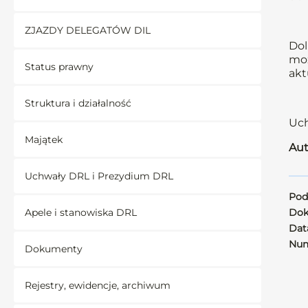
ZJAZDY DELEGATÓW DIL
Dol
moż
Status prawny
akt
Struktura i działalność
Uch
Majątek
Aut
Uchwały DRL i Prezydium DRL
Pod
Apele i stanowiska DRL
Dok
Data
Num
Dokumenty
Rejestry, ewidencje, archiwum