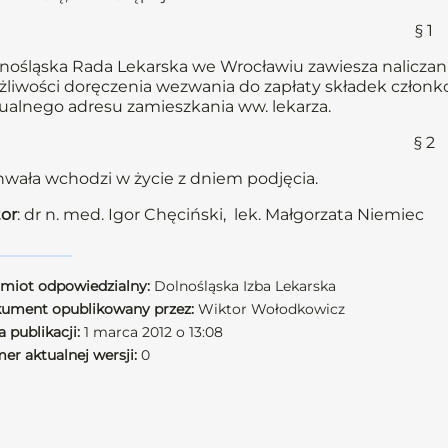
§ 1
nośląska Rada Lekarska we Wrocławiu zawiesza naliczani
liwości doręczenia wezwania do zapłaty składek członkow
ualnego adresu zamieszkania ww. lekarza.
§ 2
wała wchodzi w życie z dniem podjęcia.
or
: dr n. med. Igor Chęciński, lek. Małgorzata Niemiec
miot odpowiedzialny:
Dolnośląska Izba Lekarska
ument opublikowany przez:
Wiktor Wołodkowicz
 publikacji:
1 marca 2012 o 13:08
er aktualnej wersji:
0