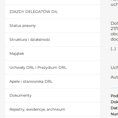
uch
ZJAZDY DELEGATÓW DIL
Dol
Status prawny
27/
obo
doc
Struktura i działalność
(…)
Majątek
Uchwały DRL i Prezydium DRL
Uch
Aut
Apele i stanowiska DRL
Dokumenty
Pod
Dok
Data
Rejestry, ewidencje, archiwum
Num