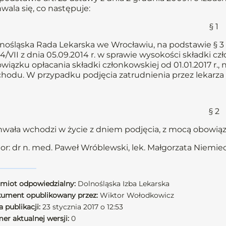
wala się, co następuje:
§ 1
nośląska Rada Lekarska we Wrocławiu, na podstawie § 3 u
14/VII z dnia 05.09.2014 r. w sprawie wysokości składki c
wiązku opłacania składki członkowskiej od 01.01.2017 r.,
hodu. W przypadku podjęcia zatrudnienia przez lekarza 
§ 2
wała wchodzi w życie z dniem podjęcia, z mocą obowiązuj
or: dr n. med. Paweł Wróblewski, lek. Małgorzata Niemie
miot odpowiedzialny:
Dolnośląska Izba Lekarska
ument opublikowany przez:
Wiktor Wołodkowicz
 publikacji:
23 stycznia 2017 o 12:53
er aktualnej wersji:
0