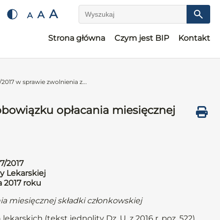
A
A
A
Wyszukaj
Strona główna
Czym jest BIP
Kontakt
2017 w sprawie zwolnienia z...
obowiązku opłacania miesięcznej
7/2017
y Lekarskiej
a 2017 roku
ia miesięcznej składki członkowskiej
karskich (tekst jednolity Dz. U. z 2016 r. poz. 522),