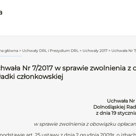
a
na główna
>
Uchwały DRL i Prezydium DRL
>
Uchwały 2017
>
Uchwała Nr 7/
hwała Nr 7/2017 w sprawie zwolnienia z 
ładki członkowskiej
Uchwała Nr 
Dolnośląskiej Rad
z dnia 19 styczni
w sprawie zwolnienia z obowiązku opłacan
podstawie art. 25 ustawy z dnia 2 grudnia 2009r. o izbach le