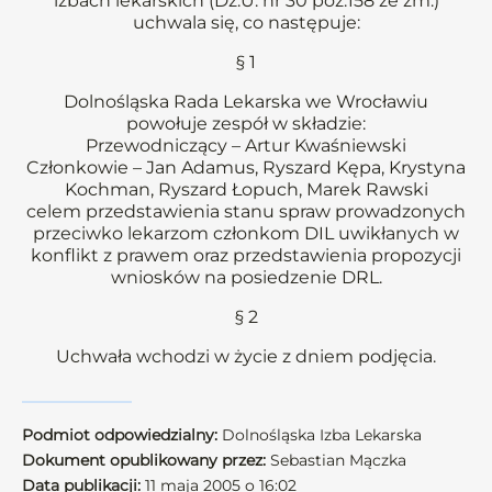
izbach lekarskich (Dz.U. nr 30 poz.158 ze zm.)
uchwala się, co następuje:
§ 1
Dolnośląska Rada Lekarska we Wrocławiu
powołuje zespół w składzie:
Przewodniczący – Artur Kwaśniewski
Członkowie – Jan Adamus, Ryszard Kępa, Krystyna
Kochman, Ryszard Łopuch, Marek Rawski
celem przedstawienia stanu spraw prowadzonych
przeciwko lekarzom członkom DIL uwikłanych w
konflikt z prawem oraz przedstawienia propozycji
wniosków na posiedzenie DRL.
§ 2
Uchwała wchodzi w życie z dniem podjęcia.
Podmiot odpowiedzialny:
Dolnośląska Izba Lekarska
Dokument opublikowany przez:
Sebastian Mączka
Data publikacji:
11 maja 2005 o 16:02