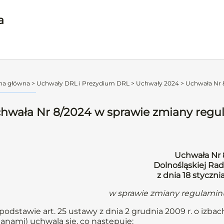
a
na główna
>
Uchwały DRL i Prezydium DRL
>
Uchwały 2024
>
Uchwała Nr 8
hwała Nr 8/2024 w sprawie zmiany regul
Uchwała Nr 
Dolnośląskiej Rad
z dnia 18 styczni
w sprawie zmiany regulaminu
podstawie art. 25 ustawy z dnia 2 grudnia 2009 r. o izbach l
anami) uchwala się, co następuje: