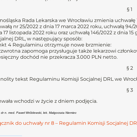
§ 1
nośląska Rada Lekarska we Wrocławiu zmienia uchwałę 1
wałą nr 25/2022 z dnia 17 marca 2022 roku, uchwałą 94/20
a 17 listopada 2022 roku oraz uchwałą 146/2022 z dnia 1
jalnej DRL, w następujący sposób:
kt 4 Regulaminu otrzymuje nowe brzmienie:
zwrotna zapomoga przysługuje także lekarzowi członkowi D
sięczny dochód nie przekracza 3.000 PLN netto.
§ 2
nolity tekst Regulaminu Komisji Socjalnej DRL we Wroc
§ 3
wała wchodzi w życie z dniem podjęcia.
: dr n. med. Paweł Wróblewski, lek. Małgorzata Niemiec
ącznik do uchwały nr 8 – Regulamin Komisji Socjalnej D