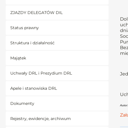
ZJAZDY DELEGATÓW DIL
Dol
uch
Status prawny
dni
Soc
Pun
Struktura i działalność
Bez
mie
Majątek
Uchwały DRL i Prezydium DRL
Jed
Apele i stanowiska DRL
Uch
Dokumenty
Autor
Zał
Rejestry, ewidencje, archiwum