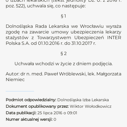
o izbach lekarskich (tekst jednolity Dz. U. z 2016 r.
poz. 522), uchwala się, co następuje:
§ 1
Dolnośląska Rada Lekarska we Wrocławiu wyraża
zgodę na zawarcie umowy ubezpieczenia lekarzy
stażystów z Towarzystwem Ubezpieczeń INTER
Polska S.A. od 01.10.2016 r. do 31.10.2017 r.
§ 2
Uchwała wchodzi w życie z dniem podjęcia.
Autor: dr n. med. Paweł Wróblewski, lek. Małgorzata
Niemiec
Podmiot odpowiedzialny:
Dolnośląska Izba Lekarska
Dokument opublikowany przez:
Wiktor Wołodkowicz
Data publikacji:
25 lipca 2016 o 09:01
Numer aktualnej wersji:
0