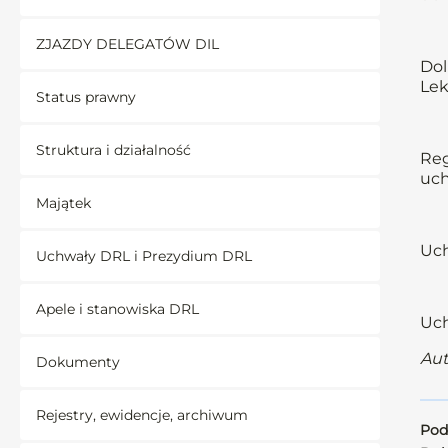
ZJAZDY DELEGATÓW DIL
Dol
Lek
Status prawny
Struktura i działalność
Reg
uch
Majątek
Uch
Uchwały DRL i Prezydium DRL
Apele i stanowiska DRL
Uch
Aut
Dokumenty
Rejestry, ewidencje, archiwum
Pod