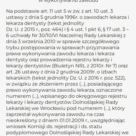
w wykonywaniu zawodu
Na podstawie art. 11 ust 5 w zw. z art. 10 ust. 3
ustawy z dnia 5 grudnia 1996r. o zawodach lekarza i
lekarza dentysty (tekst jednolity
Dz. U. z 2015 r., poz. 464) i § 4 ust. 1 pkt 6, § 17 ust. 3 –
6 uchwały Nr 30/10/VI Naczelnej Rady Lekarskiej z
dnia 3 września 2010 w sprawie szczegółowego
trybu postępowania w sprawach przyznawania
prawa wykonywania zawodu lekarza i lekarza
dentysty oraz prowadzenia rejestru lekarzy i
lekarzy dentystów (Biuletyn NRL z 2010r. Nr 7) oraz
art. 26 ustawy z dnia 2 grudnia 2009r. o izbach
lekarskich (tekst jednolity Dz. U. z 2016 r. poz. 522),
w związku ze złożeniem przez (…), posiadającego
prawo wykonywania zawodu lekarza, oznaczone
numerem (…), wpisanego do okręgowego rejestru
lekarzy i lekarzy dentystów Dolnośląskiej Rady
Lekarskiej we Wrocławiu pod numerem (…), który
zaprzestał wykonywania zawodu na czas
nieokreślony z dniem 01.01.2009 r., uwzględniając
wniosek Komisji ds. rejestracji i ds. stażu
podyplomowego Dolnośląskiej Rady Lekarskiej we