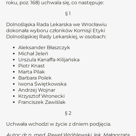
roku, poz. 168) uchwala się, co następuje:
§ 1
Dolnośląska Rada Lekarska we Wrocławiu
dokonała wyboru członków Komisji Etyki
Dolnośląskiej Rady Lekarskiej, w osobach:
Aleksander Błaszczyk
Michał Jeleń
Urszula Kanaffa-Kilijańska
Piotr Knast
Marta Pilak
Barbara Polek
Iwona Świętkowska
Andrzej Wojnar
Krzysztof Wronecki
Franciszek Zawiślak
§ 2
Uchwała wchodzi w życie z dniem podjęcia.
Autor: dr n. med. Paweł Wróblewski, lek. Małgorzata