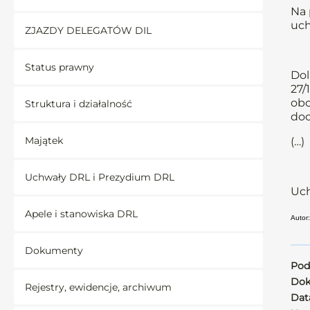
Na 
uch
ZJAZDY DELEGATÓW DIL
Status prawny
Dol
27/
obo
Struktura i działalność
doc
Majątek
(…)
Uchwały DRL i Prezydium DRL
Uch
Apele i stanowiska DRL
Autor
Dokumenty
Pod
Dok
Rejestry, ewidencje, archiwum
Data