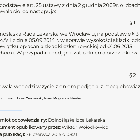
podstawie art. 25 ustawy z dnia 2 grudnia 2009r. o izbach
wala się, co następuje:
§ 1
nośląska Rada Lekarska we Wrocławiu, na podstawie § 3 u
14/VII z dnia 05.09.2014 r. w sprawie wysokości składki c
wiązku opłacania składki członkowskiej od 01.06.2015 r.,
hodu. W przypadku podjęcia zatrudnienia przez lekarza 
§ 2
wała wchodzi w życie z dniem podjęcia, z mocą obowiązuj
: dr n. med. Paweł Wróblewski, lekarz Małgorzata Niemiec
miot odpowiedzialny:
Dolnośląska Izba Lekarska
ument opublikowany przez:
Wiktor Wołodkowicz
 publikacji:
26 czerwca 2015 o 08:31