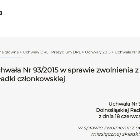
a
na główna
>
Uchwały DRL i Prezydium DRL
>
Uchwały 2015
>
Uchwała Nr 93
hwała Nr 93/2015 w sprawie zwolnienia z
ładki członkowskiej
Uchwała Nr 
Dolnośląskiej Rad
z dnia 18 czerwc
w sprawie zwolnienia z 
miesięcznej składki