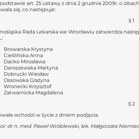
podstawie art. 25 ustawy z dnia 2 grudnia 2009r. o izbach l
wala się, co następuje:
§ 1
nośląska Rada Lekarska we Wrocławiu zatwierdza następuj
:
Browarska Krystyna
Cieślińska Anna
Dacko Mirosława
Daroszewska Martyna
Dobrucki Wiesław
Ossowska Grażyna
Wronecki Krzysztof
Zatwarnicka Magdalena
§ 2
wała wchodzi w życie z dniem podjęcia.
or: dr n. med. Paweł Wróblewski, lek. Małgorzata Niemie