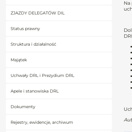
Na 
uch
ZJAZDY DELEGATÓW DIL
Status prawny
Dol
DRL
Struktura i działalność
Majątek
Uchwały DRL i Prezydium DRL
Apele i stanowiska DRL
Dokumenty
Uch
Aut
Rejestry, ewidencje, archiwum