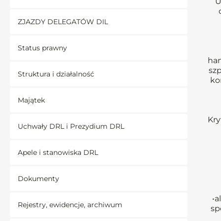
U
ZJAZDY DELEGATÓW DIL
Status prawny
han
szp
Struktura i działalność
ko
Majątek
Kry
Uchwały DRL i Prezydium DRL
Apele i stanowiska DRL
Dokumenty
•a
Rejestry, ewidencje, archiwum
sp