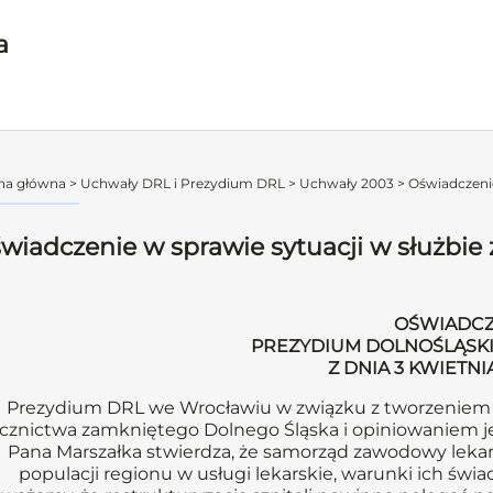
a
na główna
>
Uchwały DRL i Prezydium DRL
>
Uchwały 2003
>
Oświadczenie
wiadczenie w sprawie sytuacji w służbie
OŚWIADCZ
PREZYDIUM DOLNOŚLĄSKI
Z DNIA 3 KWIETNI
Prezydium DRL we Wrocławiu w związku z tworzeniem p
ecznictwa zamkniętego Dolnego Śląska i opiniowaniem 
Pana Marszałka stwierdza, że samorząd zawodowy leka
populacji regionu w usługi lekarskie, warunki ich świadc