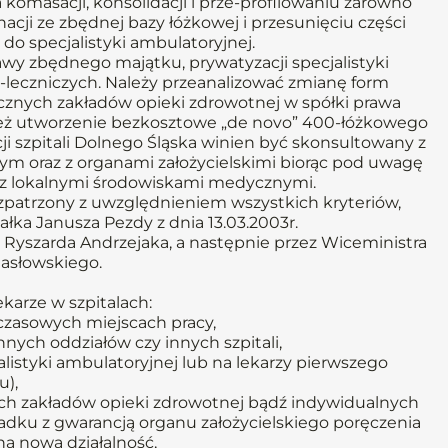
 komasacji, konsolidacji i prze-profilowaniu zarówno
gnacji ze zbędnej bazy łóżkowej i przesunięciu części
o specjalistyki ambulatoryjnej.
awy zbędnego majątku, prywatyzacji specjalistyki
-leczniczych. Należy przeanalizować zmianę form
cznych zakładów opieki zdrowotnej w spółki prawa
ież utworzenie bezkosztowe „de novo” 400-łóżkowego
cji szpitali Dolnego Śląska winien być skonsultowany z
 oraz z organami założycielskimi biorąc pod uwagę
e z lokalnymi środowiskami medycznymi.
rozpatrzony z uwzględnieniem wszystkich kryteriów,
ka Janusza Pezdy z dnia 13.03.2003r.
b. Ryszarda Andrzejaka, a następnie przez Wiceministra
asłowskiego.
karze w szpitalach:
czasowych miejscach pracy,
nnych oddziałów czy innych szpitali,
alistyki ambulatoryjnej lub na lekarzy pierwszego
u),
ych zakładów opieki zdrowotnej bądź indywidualnych
padku z gwarancją organu założycielskiego poręczenia
a nową działalność,