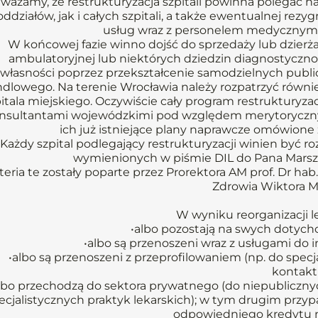
ważamy, że restrukturyzacja szpitali powinna polegać na
oddziałów, jak i całych szpitali, a także ewentualnej rezy
usług wraz z personelem medycznym d
W końcowej fazie winno dojść do sprzedaży lub dzierż
ambulatoryjnej lub niektórych dziedzin diagnostyczno
własności poprzez przekształcenie samodzielnych publi
dlowego. Na terenie Wrocławia należy rozpatrzyć równ
itala miejskiego. Oczywiście cały program restrukturyza
nsultantami wojewódzkimi pod względem merytorycznym
ich już istniejące plany naprawcze omówion
Każdy szpital podlegający restrukturyzacji winien być 
wymienionych w piśmie DIL do Pana Marszał
teria te zostały poparte przez Prorektora AM prof. Dr ha
Zdrowia Wiktora M
W wyniku reorganizacji le
•albo pozostają na swych dotych
•albo są przenoszeni wraz z usługami do i
•albo są przenoszeni z przeprofilowaniem (np. do specj
kontakt
lbo przechodzą do sektora prywatnego (do niepubliczn
ecjalistycznych praktyk lekarskich); w tym drugim przy
odpowiedniego kredytu n