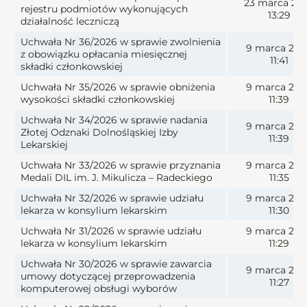
23 marca 20
rejestru podmiotów wykonujących
13:29
działalność leczniczą
Uchwała Nr 36/2026 w sprawie zwolnienia
9 marca 202
z obowiązku opłacania miesięcznej
11:41
składki członkowskiej
Uchwała Nr 35/2026 w sprawie obniżenia
9 marca 202
wysokości składki członkowskiej
11:39
Uchwała Nr 34/2026 w sprawie nadania
9 marca 202
Złotej Odznaki Dolnośląskiej Izby
11:39
Lekarskiej
Uchwała Nr 33/2026 w sprawie przyznania
9 marca 202
Medali DIL im. J. Mikulicza – Radeckiego
11:35
Uchwała Nr 32/2026 w sprawie udziału
9 marca 202
lekarza w konsylium lekarskim
11:30
Uchwała Nr 31/2026 w sprawie udziału
9 marca 202
lekarza w konsylium lekarskim
11:29
Uchwała Nr 30/2026 w sprawie zawarcia
9 marca 202
umowy dotyczącej przeprowadzenia
11:27
komputerowej obsługi wyborów