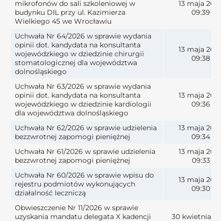
mikrofonów do sali szkoleniowej w
13 maja 202
budynku DIL przy ul. Kazimierza
09:39
Wielkiego 45 we Wrocławiu
Uchwała Nr 64/2026 w sprawie wydania
opinii dot. kandydata na konsultanta
13 maja 202
wojewódzkiego w dziedzinie chirurgii
09:38
stomatologicznej dla województwa
dolnośląskiego
Uchwała Nr 63/2026 w sprawie wydania
opinii dot. kandydata na konsultanta
13 maja 202
wojewódzkiego w dziedzinie kardiologii
09:36
dla województwa dolnośląskiego
Uchwała Nr 62/2026 w sprawie udzielenia
13 maja 202
bezzwrotnej zapomogi pieniężnej
09:34
Uchwała Nr 61/2026 w sprawie udzielenia
13 maja 202
bezzwrotnej zapomogi pieniężnej
09:33
Uchwała Nr 60/2026 w sprawie wpisu do
13 maja 202
rejestru podmiotów wykonujących
09:30
działalność leczniczą
Obwieszczenie Nr 11/2026 w sprawie
uzyskania mandatu delegata X kadencji
30 kwietnia 2