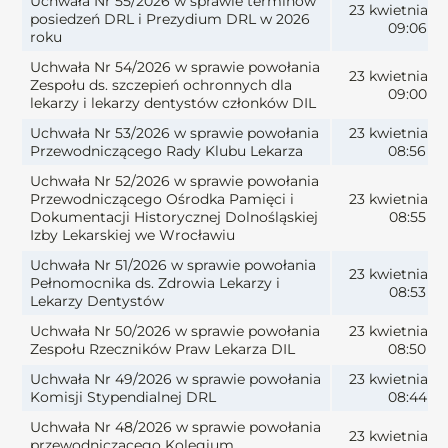
Uchwała Nr 55/2026 w sprawie terminów
23 kwietnia 2
posiedzeń DRL i Prezydium DRL w 2026
09:06
roku
Uchwała Nr 54/2026 w sprawie powołania
23 kwietnia 2
Zespołu ds. szczepień ochronnych dla
09:00
lekarzy i lekarzy dentystów członków DIL
Uchwała Nr 53/2026 w sprawie powołania
23 kwietnia 2
Przewodniczącego Rady Klubu Lekarza
08:56
Uchwała Nr 52/2026 w sprawie powołania
Przewodniczącego Ośrodka Pamięci i
23 kwietnia 2
Dokumentacji Historycznej Dolnośląskiej
08:55
Izby Lekarskiej we Wrocławiu
Uchwała Nr 51/2026 w sprawie powołania
23 kwietnia 2
Pełnomocnika ds. Zdrowia Lekarzy i
08:53
Lekarzy Dentystów
Uchwała Nr 50/2026 w sprawie powołania
23 kwietnia 2
Zespołu Rzeczników Praw Lekarza DIL
08:50
Uchwała Nr 49/2026 w sprawie powołania
23 kwietnia 2
Komisji Stypendialnej DRL
08:44
Uchwała Nr 48/2026 w sprawie powołania
23 kwietnia 2
przewodniczącego Kolegium