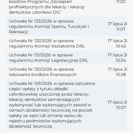
kosztów Programu „Szczepień
11:20
profilaktycznych dla lekarzy i lekarzy
dentystów członków DIL”
Uchwała Nr 133/2026 w sprawie
17 lipca 202
regulaminu Komisji Sportu, Turystyki i
11:07
Rekreacji
Uchwała Nr 132/2026 w sprawie
17 lipca 202
regulaminu Komisji Kształcenia DRL
10:42
Uchwała Nr 131/2026 w sprawie
17 lipca 202
regulaminu Komisji Legislacyjnej DRL
10:34
Uchwała Nr 130/2026 w sprawie
17 lipca 202
lokowania środków finansowych
10:28
Uchwała Nr 129/2026 w sprawie zaliczenia
części opłaty z tytułu składki
członkowskiej uiszczonej przez lekarzy,
lekarzy dentystów zamierzających
17 lipca 202
wykonywać lub wykonujących zawód w
10:27
ramach działalności leczniczej na poczet
opłaty za wpis lub zmianę wpisu do
rejestru podmiotów wykonujących
działalność leczniczą