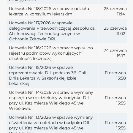
Uchwała Nr 118/2026 w sprawie udziału
25 czerwca 2
lekarza w konsylium lekarskim
11:14
Uchwała Nr 117/2026 w sprawie
delegowania Przewodniczącej Zespołu ds.
25 czerwca 2
AI i Innowacji Technologicznych w
11:02
Ochronie Zdrowia DRL
Uchwała Nr 116/2026 w sprawie wpisu do
24 czerwca 2
rejestru podmiotów wykonujących
15:13
działalność leczniczą
Uchwała Nr 115/2026 w sprawie
reprezentowania DIL podczas 36. Gali
11 czerwca 20
Dnia Lekarza w Saksońskiej Izbie
15:58
Lekarskiej
Uchwała Nr 114/2026 w sprawie wymiany
osprzętu w rozdzielnicy w budynku DIL
11 czerwca 20
przy ul. Kazimierza Wielkiego 45 we
15:55
Wrocławiu
Uchwała Nr 113/2026 w sprawie wymiany
oświetlenia w toaletach w budynku DIL
11 czerwca 20
przy ul. Kazimierza Wielkiego 45 we
15:55