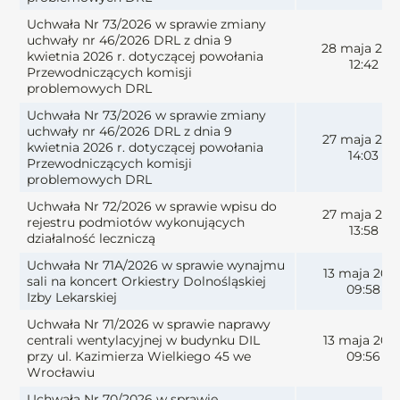
Uchwała Nr 73/2026 w sprawie zmiany
uchwały nr 46/2026 DRL z dnia 9
28 maja 202
kwietnia 2026 r. dotyczącej powołania
12:42
Przewodniczących komisji
problemowych DRL
Uchwała Nr 73/2026 w sprawie zmiany
uchwały nr 46/2026 DRL z dnia 9
27 maja 202
kwietnia 2026 r. dotyczącej powołania
14:03
Przewodniczących komisji
problemowych DRL
Uchwała Nr 72/2026 w sprawie wpisu do
27 maja 202
rejestru podmiotów wykonujących
13:58
działalność leczniczą
Uchwała Nr 71A/2026 w sprawie wynajmu
13 maja 202
sali na koncert Orkiestry Dolnośląskiej
09:58
Izby Lekarskiej
Uchwała Nr 71/2026 w sprawie naprawy
centrali wentylacyjnej w budynku DIL
13 maja 202
przy ul. Kazimierza Wielkiego 45 we
09:56
Wrocławiu
Uchwała Nr 70/2026 w sprawie