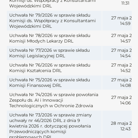
Komisji ds. Współpracy z Konsultantami
11:31
Wojewódzkimi DRL
Uchwała Nr 79/2026 w sprawie składu
27 maja 202
Komisji ds. Współpracy z Konsultantami
14:59
Wojewódzkimi DRL
Uchwała Nr 78/2026 w sprawie składu
27 maja 202
Komisji Młodych Lekarzy DRL
14:57
Uchwała Nr 77/2026 w sprawie składu
27 maja 202
Komisji Legislacyjnej DRL
14:54
Uchwała Nr 76/2026 w sprawie składu
27 maja 202
Komisji Kształcenia DRL
14:52
Uchwała Nr 75/2026 w sprawie składu
27 maja 202
Komisji Finansowej DRL
14:08
Uchwała Nr 74/2026 w sprawie powołania
27 maja 202
Zespołu ds. AI i Innowacji
14:06
Technologicznych w Ochronie Zdrowia
Uchwała Nr 73/2026 w sprawie zmiany
uchwały nr 46/2026 DRL z dnia 9
28 maja 202
kwietnia 2026 r. dotyczącej powołania
12:43
Przewodniczących komisji
problemowych DRL