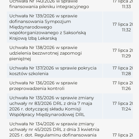
Uchwała Nr 140/2026 w sprawie
17 lipca 202
finansowania pikniku integracyjnego
11:33
Uchwała Nr 139/2026 w sprawie
dofinansowania Sympozjum
17 lipca 202
Międzynarodowego
11:32
współorganizowanego z Saksońską
Krajową Izbą Lekarską
Uchwała Nr 138/2026 w sprawie
17 lipca 202
udzielenia bezzwrotnej zapomogi
11:29
pieniężnej
Uchwała Nr 137/2026 w sprawie pokrycia
17 lipca 202
kosztów szkolenia
11:28
Uchwała Nr 136/2026 w sprawie
17 lipca 202
przeprowadzenia kontroli
11:26
Uchwała Nr 135/2026 w sprawie zmiany
uchwały nr 83/2026 DRL z dnia 7 maja
17 lipca 202
2026 r. dotyczącej składu Komisji
11:24
Współpracy Międzynarodowej DRL
Uchwała Nr 134/2026 w sprawie zmiany
uchwały nr 45/2025 DRL z dnia 3 kwietnia
2025 r. dot. Regulaminu dofinansowania
17 lipca 202