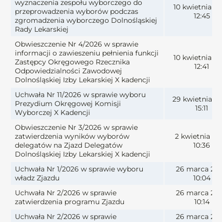
wyznaczenia zespołu wyborczego do
10 kwietnia 2
przeprowadzenia wyborów podczas
12:45
zgromadzenia wyborczego Dolnośląskiej
Rady Lekarskiej
Obwieszczenie Nr 4/2026 w sprawie
informacji o zawieszeniu pełnienia funkcji
10 kwietnia 2
Zastępcy Okręgowego Rzecznika
12:41
Odpowiedzialności Zawodowej
Dolnośląskiej Izby Lekarskiej X kadencji
Uchwała Nr 11/2026 w sprawie wyboru
29 kwietnia 2
Prezydium Okręgowej Komisji
15:11
Wyborczej X Kadencji
Obwieszczenie Nr 3/2026 w sprawie
zatwierdzenia wyników wyborów
2 kwietnia 20
delegatów na Zjazd Delegatów
10:36
Dolnośląskiej Izby Lekarskiej X kadencji
Uchwała Nr 1/2026 w sprawie wyboru
26 marca 20
władz Zjazdu
10:04
Uchwała Nr 2/2026 w sprawie
26 marca 20
zatwierdzenia programu Zjazdu
10:14
Uchwała Nr 2/2026 w sprawie
26 marca 20