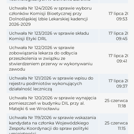
Uchwała Nr 124/2026 w sprawie wyboru
członków Komisji Bioetycznej przy
17 lipca 202
Dolnośląskiej Izbie Lekarskiej kadencji
09:53
2026-2029
Uchwała Nr 123/2026 w sprawie składu
17 lipca 202
Komisji Etyki DRL
09:45
Uchwała Nr 122/2026 w sprawie
zobowiązania lekarza do odbycia
17 lipca 202
przeszkolenia w związku ze
09:41
stwierdzeniem przerwy w wykonywaniu
zawodu
Uchwała Nr 121/2026 w sprawie wpisu do
17 lipca 202
rejestru podmiotów wykonujących
09:37
działalność leczniczą
Uchwała Nr 120/2026 w sprawie wynajęcia
25 czerwca 2
pomieszczeń w budynku DIL przy al.
11:18
Matejki 6 we Wrocławiu
Uchwała Nr 119/2026 w sprawie wskazania
kandydata na członka Wojewódzkiego
25 czerwca 2
Zespołu Koordynacji do spraw polityki
11:15
umiejętności