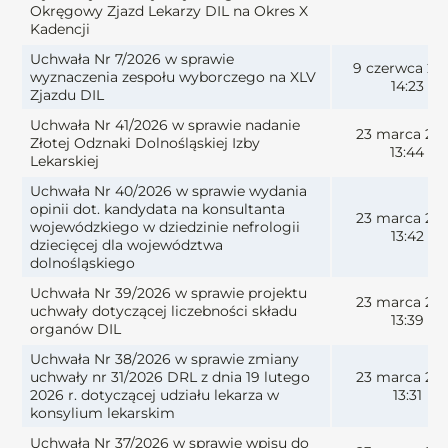
Okręgowy Zjazd Lekarzy DIL na Okres X
Kadencji
Uchwała Nr 7/2026 w sprawie
9 czerwca 20
wyznaczenia zespołu wyborczego na XLV
14:23
Zjazdu DIL
Uchwała Nr 41/2026 w sprawie nadanie
23 marca 20
Złotej Odznaki Dolnośląskiej Izby
13:44
Lekarskiej
Uchwała Nr 40/2026 w sprawie wydania
opinii dot. kandydata na konsultanta
23 marca 20
wojewódzkiego w dziedzinie nefrologii
13:42
dziecięcej dla województwa
dolnośląskiego
Uchwała Nr 39/2026 w sprawie projektu
23 marca 20
uchwały dotyczącej liczebności składu
13:39
organów DIL
Uchwała Nr 38/2026 w sprawie zmiany
uchwały nr 31/2026 DRL z dnia 19 lutego
23 marca 20
2026 r. dotyczącej udziału lekarza w
13:31
konsylium lekarskim
Uchwała Nr 37/2026 w sprawie wpisu do