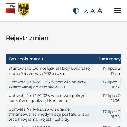
A
A
A
Rejestr zmian
Tytuł dokumentu
Data modyfika
Stanowisko Dolnośląskiej Rady Lekarskiej
17 lipca 202
z dnia 25 czerwca 2026 roku
12:54
Uchwała Nr 143/2026 w sprawie ankiety
17 lipca 202
skierowanej do członków DIL
11:37
Uchwała Nr 142/2026 w sprawie pokrycia
17 lipca 202
kosztów organizacji koncertu
11:36
Uchwała Nr 141/2026 w sprawie
17 lipca 202
sfinansowania modyfikacji portalu e-Izba
11:35
oraz Programu Rejestr Lekarzy