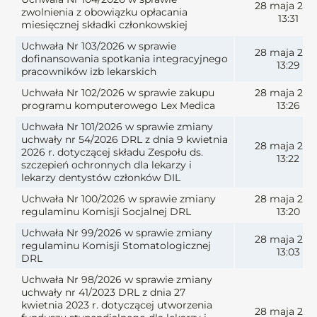
28 maja 202
zwolnienia z obowiązku opłacania
13:31
miesięcznej składki członkowskiej
Uchwała Nr 103/2026 w sprawie
28 maja 202
dofinansowania spotkania integracyjnego
13:29
pracowników izb lekarskich
Uchwała Nr 102/2026 w sprawie zakupu
28 maja 202
programu komputerowego Lex Medica
13:26
Uchwała Nr 101/2026 w sprawie zmiany
uchwały nr 54/2026 DRL z dnia 9 kwietnia
28 maja 202
2026 r. dotyczącej składu Zespołu ds.
13:22
szczepień ochronnych dla lekarzy i
lekarzy dentystów członków DIL
Uchwała Nr 100/2026 w sprawie zmiany
28 maja 202
regulaminu Komisji Socjalnej DRL
13:20
Uchwała Nr 99/2026 w sprawie zmiany
28 maja 202
regulaminu Komisji Stomatologicznej
13:03
DRL
Uchwała Nr 98/2026 w sprawie zmiany
uchwały nr 41/2023 DRL z dnia 27
kwietnia 2023 r. dotyczącej utworzenia
28 maja 202