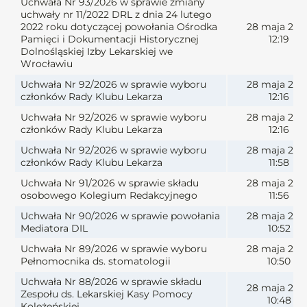
Uchwała Nr 93/2026 w sprawie zmiany
uchwały nr 11/2022 DRL z dnia 24 lutego
2022 roku dotyczącej powołania Ośrodka
28 maja 202
Pamięci i Dokumentacji Historycznej
12:19
Dolnośląskiej Izby Lekarskiej we
Wrocławiu
Uchwała Nr 92/2026 w sprawie wyboru
28 maja 202
członków Rady Klubu Lekarza
12:16
Uchwała Nr 92/2026 w sprawie wyboru
28 maja 202
członków Rady Klubu Lekarza
12:16
Uchwała Nr 92/2026 w sprawie wyboru
28 maja 202
członków Rady Klubu Lekarza
11:58
Uchwała Nr 91/2026 w sprawie składu
28 maja 202
osobowego Kolegium Redakcyjnego
11:56
Uchwała Nr 90/2026 w sprawie powołania
28 maja 202
Mediatora DIL
10:52
Uchwała Nr 89/2026 w sprawie wyboru
28 maja 202
Pełnomocnika ds. stomatologii
10:50
Uchwała Nr 88/2026 w sprawie składu
28 maja 202
Zespołu ds. Lekarskiej Kasy Pomocy
10:48
Koleżeńskiej