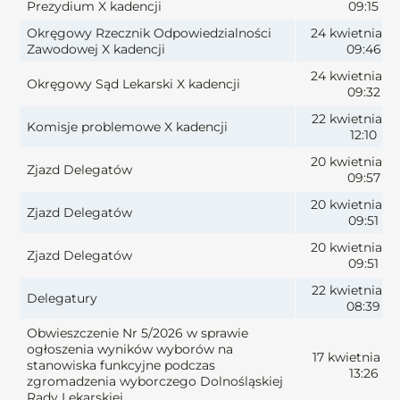
Prezydium X kadencji
09:15
Okręgowy Rzecznik Odpowiedzialności
24 kwietnia 2
Zawodowej X kadencji
09:46
24 kwietnia 2
Okręgowy Sąd Lekarski X kadencji
09:32
22 kwietnia 2
Komisje problemowe X kadencji
12:10
20 kwietnia 2
Zjazd Delegatów
09:57
20 kwietnia 2
Zjazd Delegatów
09:51
20 kwietnia 2
Zjazd Delegatów
09:51
22 kwietnia 2
Delegatury
08:39
Obwieszczenie Nr 5/2026 w sprawie
ogłoszenia wyników wyborów na
17 kwietnia 2
stanowiska funkcyjne podczas
13:26
zgromadzenia wyborczego Dolnośląskiej
Rady Lekarskiej