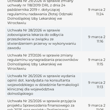
Uchwała Nr 29/2026 w sprawie zmiany
uchwały nr 118/2019 DRL z dnia 24
października 2019 r. dotyczącej
9 marca 202
regulaminu nadawania Złotej Odznaki
11:24
Dolnośląskiej Izby Lekarskiej we
Wrocławiu
Uchwała Nr 28/2026 w sprawie
zobowiązania lekarza do odbycia
9 marca 202
przeszkolenia w związku ze
11:16
stwierdzeniem przerwy w wykonywaniu
zawodu
Uchwała Nr 27/2026 w sprawie zmiany
regulaminu wynagradzania pracowników
9 marca 202
Dolnośląskiej Izby Lekarskiej we
11:15
Wrocławiu
Uchwała Nr 26/2026 w sprawie wydania
opinii dot. kandydata na konsultanta
9 marca 202
wojewódzkiego w dziedzinie farmakologii
11:13
klinicznej dla województwa
dolnośląskiego
Uchwała Nr 25/2026 w sprawie przyjęcia
projektu Sprawozdania finansowego za
9 marca 202
rok 2025 oraz projektu Preliminarza
11:06