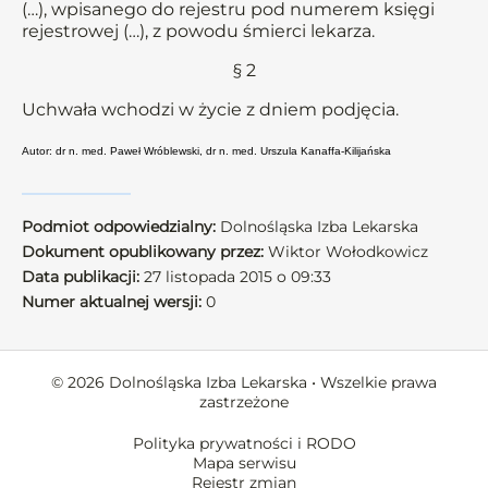
(…), wpisanego do rejestru pod numerem księgi
rejestrowej (…), z powodu śmierci lekarza.
§ 2
Uchwała wchodzi w życie z dniem podjęcia.
Autor: dr n. med. Paweł Wróblewski, dr n. med. Urszula Kanaffa-Kilijańska
Podmiot odpowiedzialny:
Dolnośląska Izba Lekarska
Dokument opublikowany przez:
Wiktor Wołodkowicz
Data publikacji:
27 listopada 2015 o 09:33
Numer aktualnej wersji:
0
© 2026 Dolnośląska Izba Lekarska • Wszelkie prawa
zastrzeżone
Polityka prywatności i RODO
Mapa serwisu
Rejestr zmian