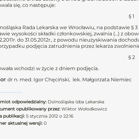
wala się, co następuje:
§ 1
nośląska Rada Lekarska we Wrocławiu, na podstawie § 3 u
awie wysokości składki członkowskiej, zwalnia (…) z obow
12.2011r. do 31.05.2012r., z powodu nieuzyskiwania dochod
rzypadku podjęcia zatrudnienia przez lekarza zwolnienie
§ 2
wała wchodzi w życie z dniem podjęcia.
or
: dr n. med. Igor Chęciński, lek. Małgorzata Niemiec
miot odpowiedzialny:
Dolnośląska Izba Lekarska
ument opublikowany przez:
Wiktor Wołodkowicz
 publikacji:
5 stycznia 2012 o 22:16
er aktualnej wersji:
0