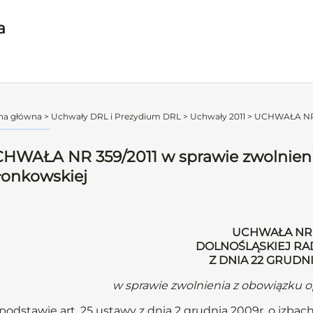
a
na główna
>
Uchwały DRL i Prezydium DRL
>
Uchwały 2011
>
UCHWAŁA NR 35
HWAŁA NR 359/2011 w sprawie zwolnienia
łonkowskiej
UCHWAŁA NR 
DOLNOŚLĄSKIEJ RA
Z DNIA 22 GRUDNI
w sprawie zwolnienia z obowiązku o
podstawie art. 25 ustawy z dnia 2 grudnia 2009r. o izbach