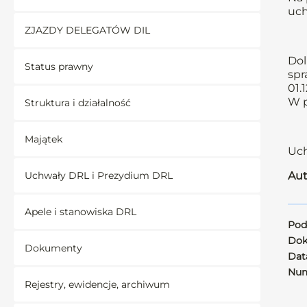
uch
ZJAZDY DELEGATÓW DIL
Dol
Status prawny
spr
01.
W p
Struktura i działalność
Majątek
Uch
Uchwały DRL i Prezydium DRL
Aut
Apele i stanowiska DRL
Pod
Dok
Dokumenty
Data
Num
Rejestry, ewidencje, archiwum