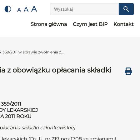
A
A
A
Wyszukaj
Strona główna
Czym jest BIP
Kontakt
9/2011 w sprawie zwolnienia z...
 z obowiązku opłacania składki
359/2011
DY LEKARSKIEJ
A 2011 ROKU
płacania składki członkowskiej
 lekarskich (Dz. U. nr 219 poz.1708 ze zmianami)