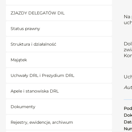
ZJAZDY DELEGATÓW DIL
Na 
uch
Status prawny
Dol
Struktura i działalność
zwi
Kom
Majątek
Uchwały DRL i Prezydium DRL
Uch
Aut
Apele i stanowiska DRL
Dokumenty
Pod
Dok
Data
Rejestry, ewidencje, archiwum
Num