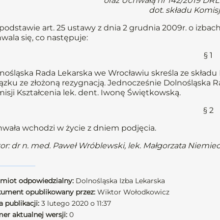
oraz Uchwałą nr 142/2019 DRL z
dot. składu Komisj
podstawie art. 25 ustawy z dnia 2 grudnia 2009r. o izbach l
wala się, co następuje:
§ 1
nośląska Rada Lekarska we Wrocławiu skreśla ze składu 
ązku ze złożoną rezygnacją. Jednocześnie Dolnośląska 
isji Kształcenia lek. dent. Iwonę Świętkowską.
§ 2
wała wchodzi w życie z dniem podjęcia.
or: dr n. med. Paweł Wróblewski, lek. Małgorzata Niemie
miot odpowiedzialny:
Dolnośląska Izba Lekarska
ument opublikowany przez:
Wiktor Wołodkowicz
 publikacji:
3 lutego 2020 o 11:37
er aktualnej wersji:
0