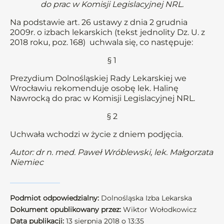
do prac w Komisji Legislacyjnej NRL.
Na podstawie art. 26 ustawy z dnia 2 grudnia
2009r. o izbach lekarskich (tekst jednolity Dz. U. z
2018 roku, poz. 168) uchwala się, co następuje:
§ 1
Prezydium Dolnośląskiej Rady Lekarskiej we
Wrocławiu rekomenduje osobę lek. Halinę
Nawrocką do prac w Komisji Legislacyjnej NRL.
§ 2
Uchwała wchodzi w życie z dniem podjęcia.
Autor: dr n. med. Paweł Wróblewski, lek. Małgorzata
Niemiec
Podmiot odpowiedzialny:
Dolnośląska Izba Lekarska
Dokument opublikowany przez:
Wiktor Wołodkowicz
Data publikacji:
13 sierpnia 2018 o 13:35