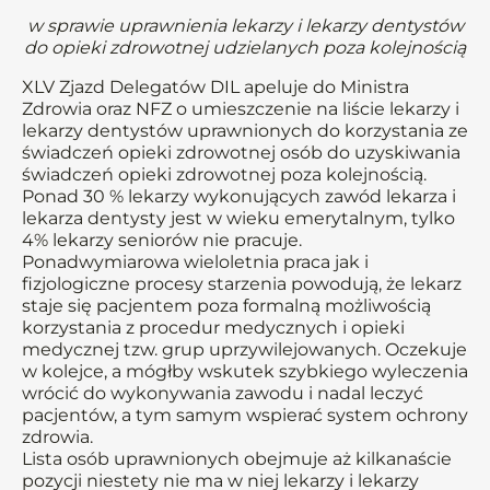
w sprawie uprawnienia lekarzy i lekarzy dentystów
do opieki zdrowotnej udzielanych poza kolejnością
XLV Zjazd Delegatów DIL apeluje do Ministra
Zdrowia oraz NFZ o umieszczenie na liście lekarzy i
lekarzy dentystów uprawnionych do korzystania ze
świadczeń opieki zdrowotnej osób do uzyskiwania
świadczeń opieki zdrowotnej poza kolejnością.
Ponad 30 % lekarzy wykonujących zawód lekarza i
lekarza dentysty jest w wieku emerytalnym, tylko
4% lekarzy seniorów nie pracuje.
Ponadwymiarowa wieloletnia praca jak i
fizjologiczne procesy starzenia powodują, że lekarz
staje się pacjentem poza formalną możliwością
korzystania z procedur medycznych i opieki
medycznej tzw. grup uprzywilejowanych. Oczekuje
w kolejce, a mógłby wskutek szybkiego wyleczenia
wrócić do wykonywania zawodu i nadal leczyć
pacjentów, a tym samym wspierać system ochrony
zdrowia.
Lista osób uprawnionych obejmuje aż kilkanaście
pozycji niestety nie ma w niej lekarzy i lekarzy