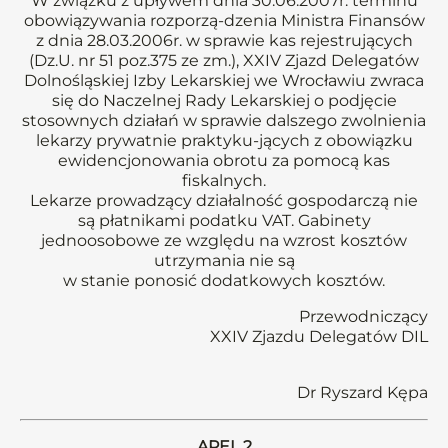
W związku z upływem dnia 30.06.2007r. terminu
obowiązywania rozporzą-dzenia Ministra Finansów
z dnia 28.03.2006r. w sprawie kas rejestrujących
(Dz.U. nr 51 poz.375 ze zm.), XXIV Zjazd Delegatów
Dolnośląskiej Izby Lekarskiej we Wrocławiu zwraca
się do Naczelnej Rady Lekarskiej o podjęcie
stosownych działań w sprawie dalszego zwolnienia
lekarzy prywatnie praktyku-jących z obowiązku
ewidencjonowania obrotu za pomocą kas
fiskalnych.
Lekarze prowadzący działalność gospodarczą nie
są płatnikami podatku VAT. Gabinety
jednoosobowe ze względu na wzrost kosztów
utrzymania nie są
w stanie ponosić dodatkowych kosztów.
Przewodniczący
XXIV Zjazdu Delegatów DIL
Dr Ryszard Kępa
APEL 2