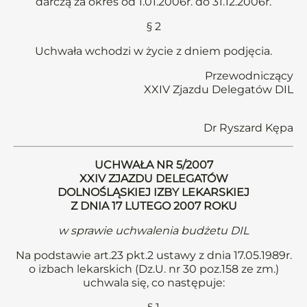
darczą za okres od 1.01.2006r. do 31.12.2006r.
§ 2
Uchwała wchodzi w życie z dniem podjęcia.
Przewodniczący
XXIV Zjazdu Delegatów DIL
Dr Ryszard Kępa
UCHWAŁA NR 5/2007
XXIV ZJAZDU DELEGATÓW
DOLNOŚLĄSKIEJ IZBY LEKARSKIEJ
Z DNIA 17 LUTEGO 2007 ROKU
w sprawie uchwalenia budżetu DIL
Na podstawie art.23 pkt.2 ustawy z dnia 17.05.1989r.
o izbach lekarskich (Dz.U. nr 30 poz.158 ze zm.)
uchwala się, co następuje: