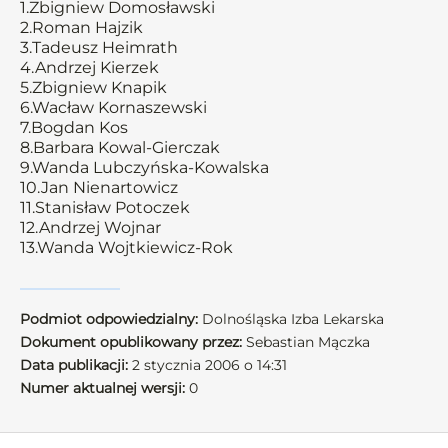
1.Zbigniew Domosławski
2.Roman Hajzik
3.Tadeusz Heimrath
4.Andrzej Kierzek
5.Zbigniew Knapik
6.Wacław Kornaszewski
7.Bogdan Kos
8.Barbara Kowal-Gierczak
9.Wanda Lubczyńska-Kowalska
10.Jan Nienartowicz
11.Stanisław Potoczek
12.Andrzej Wojnar
13.Wanda Wojtkiewicz-Rok
Podmiot odpowiedzialny:
Dolnośląska Izba Lekarska
Dokument opublikowany przez:
Sebastian Mączka
Data publikacji:
2 stycznia 2006 o 14:31
Numer aktualnej wersji:
0