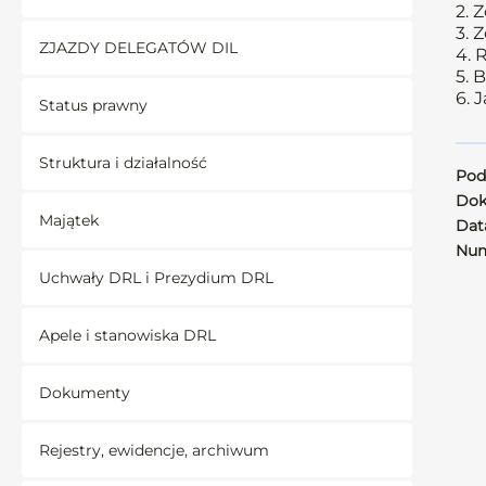
2. 
3. 
ZJAZDY DELEGATÓW DIL
4. 
5. 
6. 
Status prawny
Struktura i działalność
Pod
Dok
Majątek
Data
Num
Uchwały DRL i Prezydium DRL
Apele i stanowiska DRL
Dokumenty
Rejestry, ewidencje, archiwum