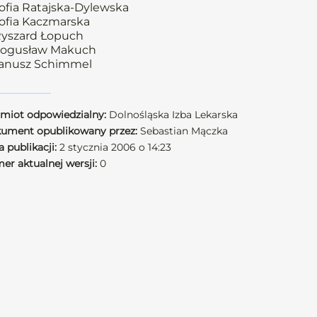
Zofia Ratajska-Dylewska
Zofia Kaczmarska
Ryszard Łopuch
Bogusław Makuch
Janusz Schimmel
miot odpowiedzialny:
Dolnośląska Izba Lekarska
ument opublikowany przez:
Sebastian Mączka
 publikacji:
2 stycznia 2006 o 14:23
er aktualnej wersji:
0