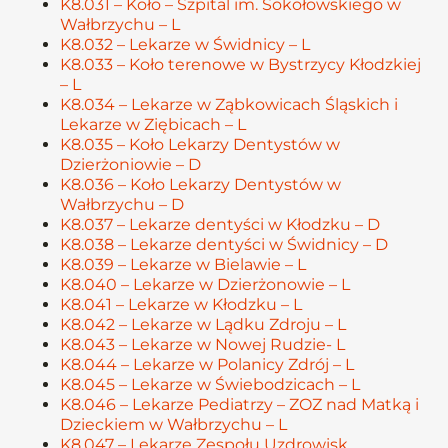
K8.031 – Koło – Szpital im. Sokołowskiego w
Wałbrzychu – L
K8.032 – Lekarze w Świdnicy – L
K8.033 – Koło terenowe w Bystrzycy Kłodzkiej
– L
K8.034 – Lekarze w Ząbkowicach Śląskich i
Lekarze w Ziębicach – L
K8.035 – Koło Lekarzy Dentystów w
Dzierżoniowie – D
K8.036 – Koło Lekarzy Dentystów w
Wałbrzychu – D
K8.037 – Lekarze dentyści w Kłodzku – D
K8.038 – Lekarze dentyści w Świdnicy – D
K8.039 – Lekarze w Bielawie – L
K8.040 – Lekarze w Dzierżonowie – L
K8.041 – Lekarze w Kłodzku – L
K8.042 – Lekarze w Lądku Zdroju – L
K8.043 – Lekarze w Nowej Rudzie- L
K8.044 – Lekarze w Polanicy Zdrój – L
K8.045 – Lekarze w Świebodzicach – L
K8.046 – Lekarze Pediatrzy – ZOZ nad Matką i
Dzieckiem w Wałbrzychu – L
K8.047 – Lekarze Zespołu Uzdrowisk