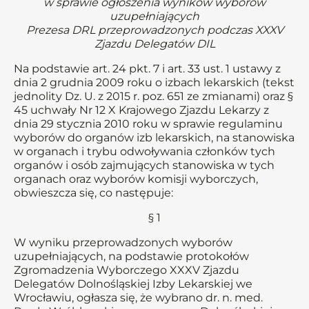
w sprawie ogłoszenia wyników wyborów
uzupełniających
Prezesa DRL przeprowadzonych podczas XXXV
Zjazdu Delegatów DIL
Na podstawie art. 24 pkt. 7 i art. 33 ust. 1 ustawy z
dnia 2 grudnia 2009 roku o izbach lekarskich (tekst
jednolity Dz. U. z 2015 r. poz. 651 ze zmianami) oraz §
45 uchwały Nr 12 X Krajowego Zjazdu Lekarzy z
dnia 29 stycznia 2010 roku w sprawie regulaminu
wyborów do organów izb lekarskich, na stanowiska
w organach i trybu odwoływania członków tych
organów i osób zajmujących stanowiska w tych
organach oraz wyborów komisji wyborczych,
obwieszcza się, co następuje:
§ 1
W wyniku przeprowadzonych wyborów
uzupełniających, na podstawie protokołów
Zgromadzenia Wyborczego XXXV Zjazdu
Delegatów Dolnośląskiej Izby Lekarskiej we
Wrocławiu, ogłasza się, że wybrano dr. n. med.