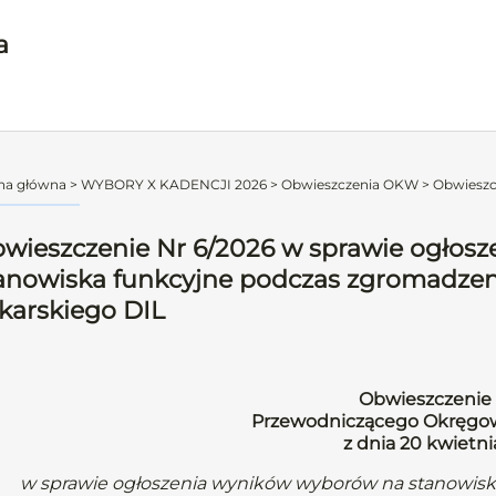
a
na główna
>
WYBORY X KADENCJI 2026
>
Obwieszczenia OKW
>
Obwieszcz
wieszczenie Nr 6/2026 w sprawie ogłos
anowiska funkcyjne podczas zgromadze
karskiego DIL
Obwieszczenie 
Przewodniczącego Okręgow
z dnia 20 kwietn
w sprawie ogłoszenia wyników wyborów na stanowis