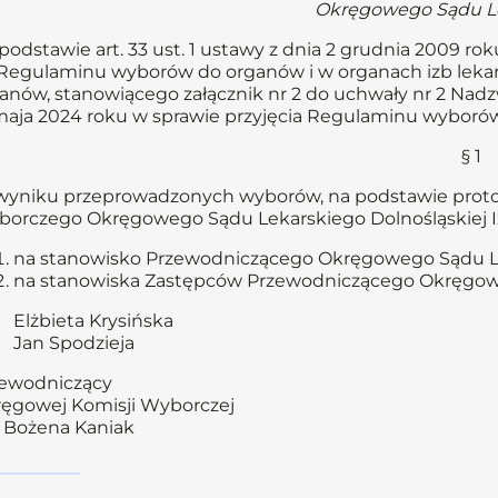
Okręgowego Sądu Le
podstawie art. 33 ust. 1 ustawy z dnia 2 grudnia 2009 roku o
Regulaminu wyborów do organów i w organach izb lekar
anów, stanowiącego załącznik nr 2 do uchwały nr 2 Nad
maja 2024 roku w sprawie przyjęcia Regulaminu wyborów
§ 1
yniku przeprowadzonych wyborów, na podstawie prot
orczego Okręgowego Sądu Lekarskiego Dolnośląskiej Izby 
na stanowisko Przewodniczącego Okręgowego Sądu Le
na stanowiska Zastępców Przewodniczącego Okręgoweg
Elżbieta Krysińska
Jan Spodzieja
ewodniczący
ęgowej Komisji Wyborczej
. Bożena Kaniak