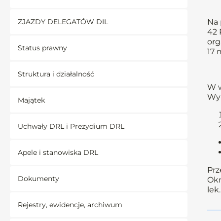
ZJAZDY DELEGATÓW DIL
Na 
42 
org
Status prawny
17 
Struktura i działalność
W w
Wyb
Majątek
Uchwały DRL i Prezydium DRL
Apele i stanowiska DRL
Prz
Dokumenty
Okr
lek
Rejestry, ewidencje, archiwum