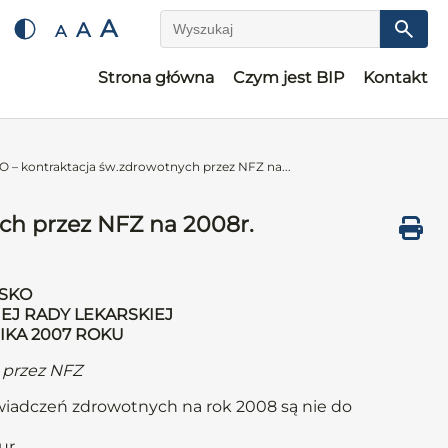
A
A
A
Wyszukaj
Strona główna
Czym jest BIP
Kontakt
– kontraktacja św.zdrowotnych przez NFZ na...
h przez NFZ na 2008r.
SKO
EJ RADY LEKARSKIEJ
NIKA 2007 ROKU
 przez NFZ
wiadczeń zdrowotnych na rok 2008 są nie do
ur.