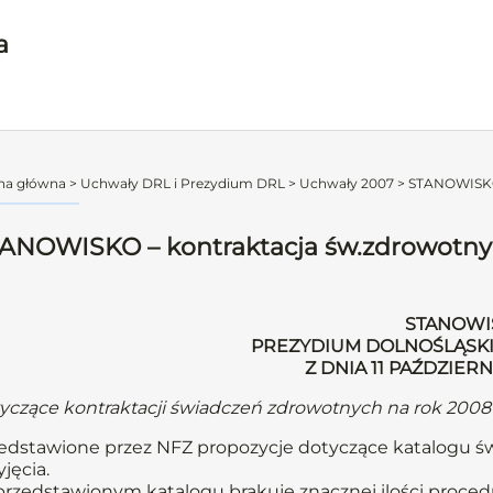
a
na główna
>
Uchwały DRL i Prezydium DRL
>
Uchwały 2007
>
STANOWISKO 
ANOWISKO – kontraktacja św.zdrowotnyc
STANOWI
PREZYDIUM DOLNOŚLĄSKI
Z DNIA 11 PAŹDZIER
yczące kontraktacji świadczeń zdrowotnych na rok 2008
edstawione przez NFZ propozycje dotyczące katalogu ś
yjęcia.
rzedstawionym katalogu brakuje znacznej ilości proced