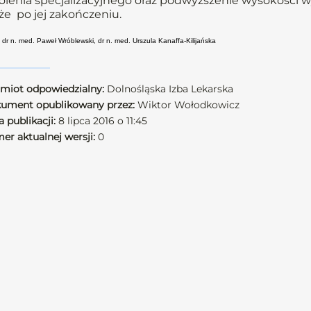
olenia specjalizacyjnego oraz podwyższenie wysokości wyn
że po jej zakończeniu.
 dr n. med. Paweł Wróblewski, dr n. med. Urszula Kanaffa-Kilijańska
miot odpowiedzialny:
Dolnośląska Izba Lekarska
ument opublikowany przez:
Wiktor Wołodkowicz
 publikacji:
8 lipca 2016 o 11:45
er aktualnej wersji:
0