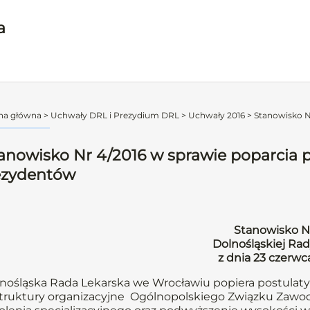
a
na główna
>
Uchwały DRL i Prezydium DRL
>
Uchwały 2016
>
Stanowisko Nr
anowisko Nr 4/2016 w sprawie poparcia p
zydentów
Stanowisko N
Dolnośląskiej Rad
z dnia 23 czerwc
nośląska Rada Lekarska we Wrocławiu popiera postulat
truktury organizacyjne Ogólnopolskiego Związku Zawod