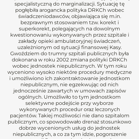
specjalistyczną do marginalizacji. Sytuację tę
pogłębiła arogancka polityka DRKCh wobec
świadczeniodawców, objawiająca się m.in.
bezprawnym stosowaniem tzw. korekt i
superkorekt, polegających na dowolnym
kwestionowaniu wykonywanych przez szpitale i
zakłady opieki ambulatoryjnej świadczeń,
uzależnionym od sytuacji finansowej Kasy.
Gwoździem do trumny szpitali publicznych była
dokonana w roku 2002 zmiana polityki DRKCh
wobec jednostek niepublicznych. W tym roku
wyceniono wysoko niektóre procedury medyczne
i umożliwiono ich zakontraktowanie jednostkom
niepublicznym, nie egzekwując od nich
jednocześnie zawartych w umowach zapisów
ogólnych. Umożliwiło to tym jednostkom
selektywne podejście przy wyborze
wykonywanych procedur oraz leczonych
pacjentów. Takiej możliwości nie dano szpitalom
publicznym, co spowodowało drenaż stosunkowo
dobrze wycenionych usług do jednostek
niepublicznych, a co za tym idzie, pogorszenie