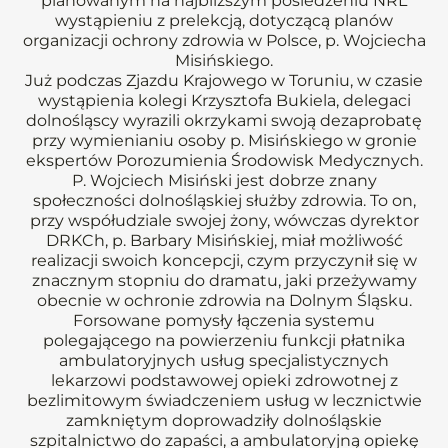
planowanym na najbliższym posiedzeniu NRL
wystąpieniu z prelekcją, dotyczącą planów
organizacji ochrony zdrowia w Polsce, p. Wojciecha
Misińskiego.
Już podczas Zjazdu Krajowego w Toruniu, w czasie
wystąpienia kolegi Krzysztofa Bukiela, delegaci
dolnośląscy wyrazili okrzykami swoją dezaprobatę
przy wymienianiu osoby p. Misińskiego w gronie
ekspertów Porozumienia Środowisk Medycznych.
P. Wojciech Misiński jest dobrze znany
społeczności dolnośląskiej służby zdrowia. To on,
przy współudziale swojej żony, wówczas dyrektor
DRKCh, p. Barbary Misińskiej, miał możliwość
realizacji swoich koncepcji, czym przyczynił się w
znacznym stopniu do dramatu, jaki przeżywamy
obecnie w ochronie zdrowia na Dolnym Śląsku.
Forsowane pomysły łączenia systemu
polegającego na powierzeniu funkcji płatnika
ambulatoryjnych usług specjalistycznych
lekarzowi podstawowej opieki zdrowotnej z
bezlimitowym świadczeniem usług w lecznictwie
zamkniętym doprowadziły dolnośląskie
szpitalnictwo do zapaści, a ambulatoryjną opiekę