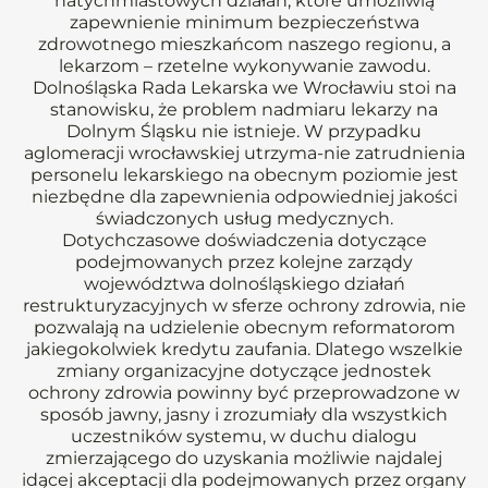
natychmiastowych działań, które umożliwią
zapewnienie minimum bezpieczeństwa
zdrowotnego mieszkańcom naszego regionu, a
lekarzom – rzetelne wykonywanie zawodu.
Dolnośląska Rada Lekarska we Wrocławiu stoi na
stanowisku, że problem nadmiaru lekarzy na
Dolnym Śląsku nie istnieje. W przypadku
aglomeracji wrocławskiej utrzyma-nie zatrudnienia
personelu lekarskiego na obecnym poziomie jest
niezbędne dla zapewnienia odpowiedniej jakości
świadczonych usług medycznych.
Dotychczasowe doświadczenia dotyczące
podejmowanych przez kolejne zarządy
województwa dolnośląskiego działań
restrukturyzacyjnych w sferze ochrony zdrowia, nie
pozwalają na udzielenie obecnym reformatorom
jakiegokolwiek kredytu zaufania. Dlatego wszelkie
zmiany organizacyjne dotyczące jednostek
ochrony zdrowia powinny być przeprowadzone w
sposób jawny, jasny i zrozumiały dla wszystkich
uczestników systemu, w duchu dialogu
zmierzającego do uzyskania możliwie najdalej
idącej akceptacji dla podejmowanych przez organy