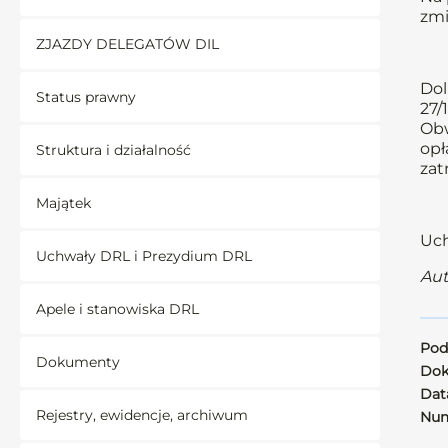
zmi
ZJAZDY DELEGATÓW DIL
Dol
Status prawny
27/
Obw
opł
Struktura i działalność
zat
Majątek
Uch
Uchwały DRL i Prezydium DRL
Aut
Apele i stanowiska DRL
Pod
Dokumenty
Dok
Data
Rejestry, ewidencje, archiwum
Num