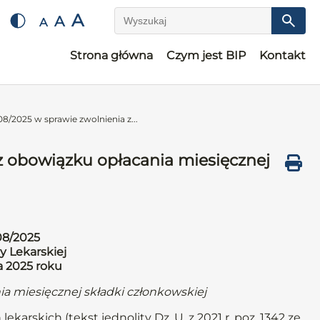
A
A
A
Wyszukaj
Strona główna
Czym jest BIP
Kontakt
8/2025 w sprawie zwolnienia z...
z obowiązku opłacania miesięcznej
08/2025
y Lekarskiej
a 2025 roku
ia miesięcznej składki członkowskiej
ekarskich (tekst jednolity Dz. U. z 2021 r. poz. 1342 ze