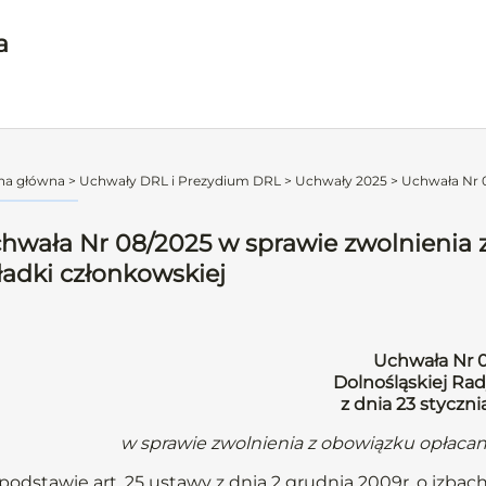
a
na główna
>
Uchwały DRL i Prezydium DRL
>
Uchwały 2025
>
Uchwała Nr 0
hwała Nr 08/2025 w sprawie zwolnienia 
ładki członkowskiej
Uchwała Nr 
Dolnośląskiej Rad
z dnia 23 styczni
w sprawie zwolnienia z obowiązku opłacan
podstawie art. 25 ustawy z dnia 2 grudnia 2009r. o izbach l