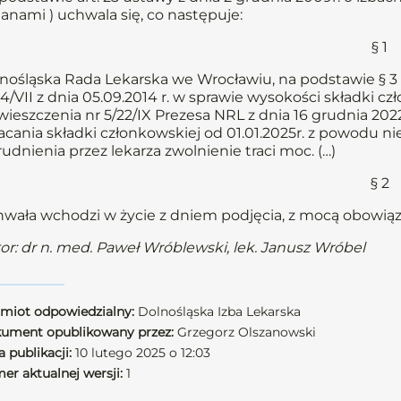
anami ) uchwala się, co następuje:
§ 1
nośląska Rada Lekarska we Wrocławiu, na podstawie § 3 u
14/VII z dnia 05.09.2014 r. w sprawie wysokości składki cz
ieszczenia nr 5/22/IX Prezesa NRL z dnia 16 grudnia 202
acania składki członkowskiej od 01.01.2025r. z powodu 
rudnienia przez lekarza zwolnienie traci moc. (…)
§ 2
wała wchodzi w życie z dniem podjęcia, z mocą obowiązu
or: dr n. med. Paweł Wróblewski, lek. Janusz Wróbel
miot odpowiedzialny:
Dolnośląska Izba Lekarska
ument opublikowany przez:
Grzegorz Olszanowski
 publikacji:
10 lutego 2025 o 12:03
er aktualnej wersji:
1