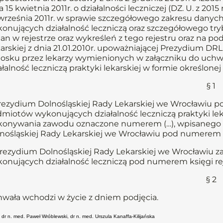
a 15 kwietnia 2011r. o działalności leczniczej (DZ. U. z 2015
września 2011r. w sprawie szczegółowego zakresu dany
onujących działalność leczniczą oraz szczegółowego t
an w rejestrze oraz wykreśleń z tego rejestru oraz na p
arskiej z dnia 21.01.2010r. upoważniającej Prezydium D
osku przez lekarzy wymienionych w załączniku do uchw
ałalność leczniczą praktyki lekarskiej w formie określonej
§ 1
Prezydium Dolnośląskiej Rady Lekarskiej we Wrocławiu 
miotów wykonujących działalność leczniczą praktyki lek
onywania zawodu oznaczone numerem (…), wpisanego do
nośląskiej Rady Lekarskiej we Wrocławiu pod numerem (
Prezydium Dolnośląskiej Rady Lekarskiej we Wrocławiu z
onujących działalność leczniczą pod numerem księgi rej
§ 2
wała wchodzi w życie z dniem podjęcia.
 dr n. med. Paweł Wróblewski, dr n. med. Urszula Kanaffa-Kilijańska