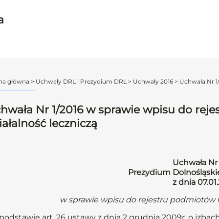
a
na główna
>
Uchwały DRL i Prezydium DRL
>
Uchwały 2016
>
Uchwała Nr 1/
hwała Nr 1/2016 w sprawie wpisu do re
iałalność leczniczą
Uchwała Nr 
Prezydium Dolnośląskie
z dnia 07.01.
w sprawie wpisu do rejestru podmiotów 
podstawie art. 26 ustawy z dnia 2 grudnia 2009r. o izbach l