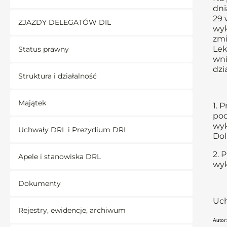
dni
29 
ZJAZDY DELEGATÓW DIL
wyk
zmi
Lek
Status prawny
wni
dzi
Struktura i działalność
Majątek
1. 
pod
wyk
Uchwały DRL i Prezydium DRL
Dol
2. 
Apele i stanowiska DRL
wyk
Dokumenty
Uch
Rejestry, ewidencje, archiwum
Autor: