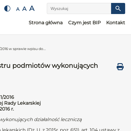
A
A
A
Wyszukaj
Strona główna
Czym jest BIP
Kontakt
2016 w sprawie wpisu do...
jestru podmiotów wykonujących
1/2016
j Rady Lekarskiej
2016 r.
wykonujących działalność leczniczą
ekarskich (Dz. U. z 2015r. poz. 651), art. 104 ustawy z